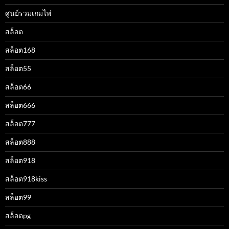
ศูนย์รวมเกมไพ่
สล็อต
สล็อต168
สล็อต55
สล็อต66
สล็อต666
สล็อต777
สล็อต888
สล็อต918
สล็อต918kiss
สล็อต99
สล็อตpg