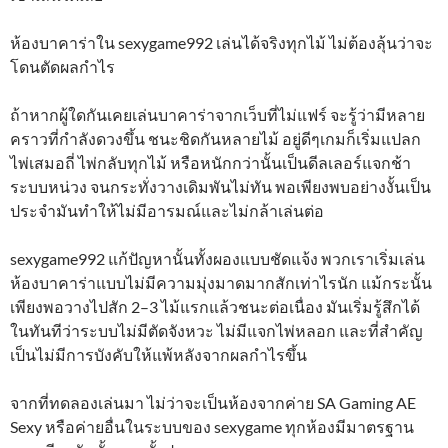
ห้องบาคาร่าใน sexygame992 เล่นได้จริงทุกไม้ ไม่ต้องลุ้นว่าจะ
โดนตัดผลกำไร
ถ้าหากผู้ใดกันเคยเล่นบาคาร่าจากเว็บที่ไม่แฟร์ จะรู้ว่ามีหลาย
คราวที่กำลังดวงขึ้น ชนะชิดกันหลายไม้ อยู่ดีๆเกมก็เริ่มแปลก
ไพ่เสมอถี่ ไพ่กลับทุกไม้ หรือหนักกว่านั้นเป็นดีลเลอร์แจกช้า
ระบบหน่วง จนกระทั่งวางเดิมพันไม่ทัน พอเพียงพบอย่างงั้นเป็น
ประจำมันทำให้ไม่มีอารมณ์และไม่กล้าเล่นต่อ
sexygame992 แก้ปัญหานั้นทั้งผองแบบชัดแจ้ง พวกเราเริ่มเล่น
ห้องบาคาร่าแบบไม่มีความมุ่งมาดมากสักเท่าไรนัก แม้กระนั้น
เพียงพอวางไปสัก 2–3 ไม้แรกแล้วชนะต่อเนื่อง มันเริ่มรู้สึกได้
ในทันทีว่าระบบไม่มีตัดจังหวะ ไม่มีแจกไพ่หลอก และที่สำคัญ
เป็นไม่มีการบังคับให้แพ้หลังจากผลกำไรขึ้น
จากที่ทดลองเล่นมา ไม่ว่าจะเป็นห้องจากค่าย SA Gaming AE
Sexy หรือค่ายอื่นในระบบของ sexygame ทุกห้องมีมาตรฐาน