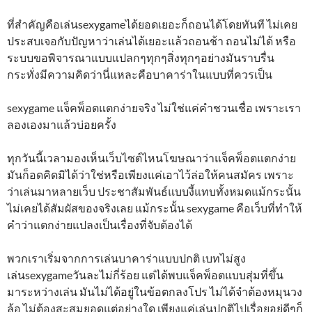
ที่สำคัญคือเล่นsexygameได้ยอดเยอะก็ถอนได้โดยทันที ไม่เคย
ประสบเจอกับปัญหาว่าเล่นได้เยอะแล้วถอนช้า ถอนไม่ได้ หรือ
ระบบขอพิจารณาแบบแปลกๆทุกๆสิ่งทุกๆอย่างมันราบรื่น
กระทั่งมีความคิดว่านี่แหละคือบาคาร่าในแบบที่ควรเป็น
sexygame แจ็คพ็อตแตกง่ายจริง ไม่ใช่แค่คำชวนเชื่อ เพราะเรา
ลองเองมาแล้วบ่อยครั้ง
ทุกวันนี้เวลามองเห็นเว็บไซต์ไหนโฆษณาว่าแจ็คพ็อตแตกง่าย
มันก็อดคิดมิได้ว่าใช่หรือเพียงแค่เอาไว้ล่อให้คนสมัคร เพราะ
ว่าเล่นมาหลายเว็บ ประชาสัมพันธ์แบบงี้แทบทั้งหมดแม้กระนั้น
ไม่เคยได้สัมผัสของจริงเลย แม้กระนั้น sexygame คือเว็บที่ทำให้
คำว่าแตกง่ายแปลงเป็นเรื่องที่จับต้องได้
พวกเราเริ่มจากการเล่นบาคาร่าแบบปกติ เบทไม่สูง
เล่นsexygameวันละไม่กี่ร้อย แต่ได้พบแจ็คพ็อตแบบสุ่มที่ขึ้น
มาระหว่างเล่น มันไม่ได้อยู่ในข้อตกลงโปร ไม่ได้จำต้องหมุนวง
ล้อ ไม่ต้องสะสมยอดแต่อย่างใด เพียงแค่เล่นปกติไปเรื่อยอยู่ดีๆก็