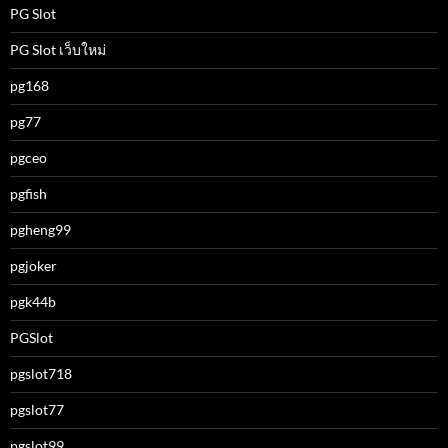
PG Slot
PG Slot เว็บใหม่
pg168
pg77
pgceo
pgfish
pgheng99
pgjoker
pgk44b
PGSlot
pgslot718
pgslot77
pgslot99