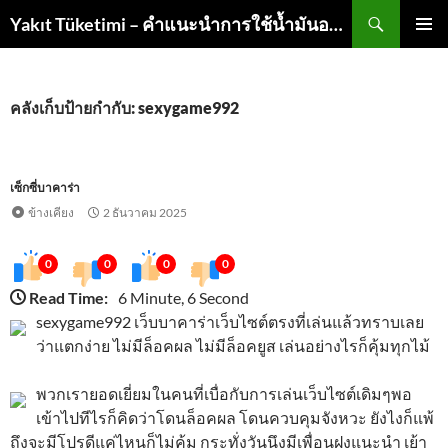
ค้นหา
Yakıt Tüketimi – คำแนะนำการใช้น้ำมันอย่างประหยัด
ข้าม
เมนูหลัก
ไป
ยัง
เนื้อหา
คลังเก็บป้ายกำกับ: sexygame992
เซ็กซี่บาคาร่า
ข้างเคียง
2 ธันวาคม 2025
0
0
0
0
Read Time:
6 Minute, 6 Second
sexygame992 เว็บบาคาร่าเว็บไซต์ตรงที่เล่นแล้วทราบเลย
ว่าแตกง่าย ไม่มีล็อคผล ไม่มีล็อคยูส เล่นอย่างไรก็คุ้มทุกไม้
พวกเรายอดเยี่ยมในคนที่เบื่อกับการเล่นเว็บไซต์เดิมๆพอ
เข้าไปทีไรก็คิดว่าโดนล็อคผล โดนควบคุมจังหวะ ยังไงก็แพ้
ถึงจะมีโปรดีแค่ไหนก็ไม่คุ้ม กระทั่งวันนึงมีเพื่อนฝูงแนะนำ เย้า