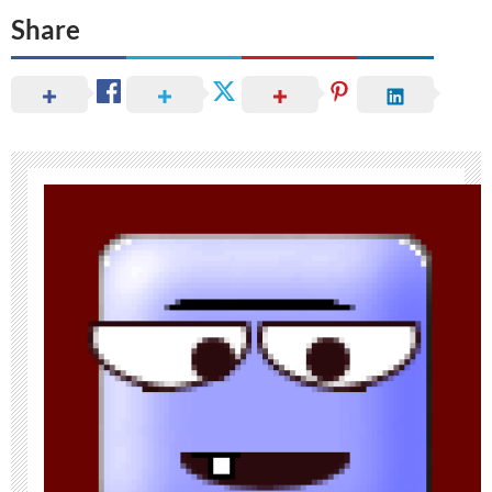
Share