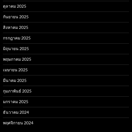
ตุลาคม 2025
กันยายน 2025
สิงหาคม 2025
กรกฎาคม 2025
มิถุนายน 2025
พฤษภาคม 2025
เมษายน 2025
มีนาคม 2025
กุมภาพันธ์ 2025
มกราคม 2025
ธันวาคม 2024
พฤศจิกายน 2024