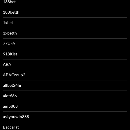
188bet
188betth
1xbet
1xbetth
77UFA
918Kiss
ABA
ABAGroup2
allbet24hr
alot666
amb888
askyouwin888
Baccarat