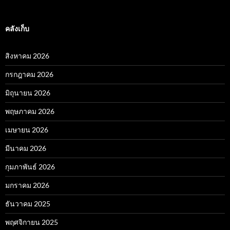
คลังเก็บ
สิงหาคม 2026
กรกฎาคม 2026
มิถุนายน 2026
พฤษภาคม 2026
เมษายน 2026
มีนาคม 2026
กุมภาพันธ์ 2026
มกราคม 2026
ธันวาคม 2025
พฤศจิกายน 2025