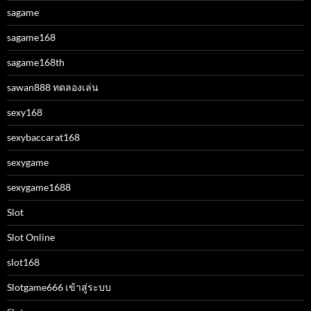
sagame
sagame168
sagame168th
sawan888 ทดลองเล่น
sexy168
sexybaccarat168
sexygame
sexygame1688
Slot
Slot Online
slot168
Slotgame666 เข้าสู่ระบบ