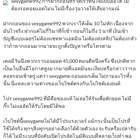
sexygame992 การฝากถอนที่รวดเร็วทันใจแบบออโต้ ไม่
ต้องรอคอยแอดไม่น ไม่มีเรื่องวุ่นวายให้เสียอารมณ์
ฝากถอนของ sexygame992 พวกเราให้เต็ม 10 ไม่หัก เนื่องจาก
มันไวจริง ฝากแค่ไม่กี่วินาทีก็เข้า ถอนก็ไม่ถึง 1 นาที เงินเข้า
บัญชีแบบเฉยๆไม่ต้องแชทหาแอดมิน ไม่ต้องส่งสลิป ไม่ต้องกลัว
ว่าถ้าหากถอนมากมายจะถูกตั้งปัญหาหรือโทรตาม
เคยมีวันนึงพวกเราถอนยอด 45,000 ตอนตีหนึ่งครึ่ง ซึ่งปกติหาก
เป็นเว็บอื่นมีโอกาสสูงมากมายที่แอดมินจะเงียบหรือกล่าวว่ารอ
คอยรอบเช้าตรู่ แต่ว่า sexygame ถอนออกเต็ม ไม่ถามอะไรทั้ง
นั้น นี่แหละความต่างของเว็บไซต์ตรงกับเว็บไซต์เอเย่นต์
โปร sexygame992 ที่มีคือของแท้ ไม่ล่อให้รับเพื่อดักยอด ไม่มี
กั๊ก ไม่แออัดให้รับโดยมิได้ขอ
เว็บไซต์นี้sexygameไม่ได้มีโปรแรงเวอร์ แม้กระนั้นเป็นโปรที่
ใช้ได้จริง ทุกๆสิ่งทุกๆอย่างเลือกได้ด้วยตัวเอง จะรับหรือเปล่ารับ
ก็ได้ ไม่มีระบบที่บังคับเปิดโปรอัตโนมัติแบบที่หลายเว็บทำ พอ