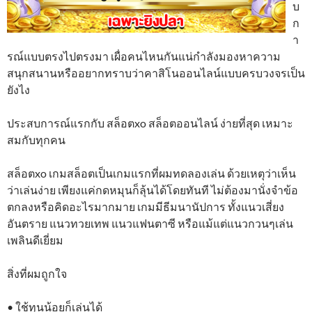
บ
ก
า
รณ์แบบตรงไปตรงมา เผื่อคนไหนกันแน่กำลังมองหาความ
สนุกสนานหรืออยากทราบว่าคาสิโนออนไลน์แบบครบวงจรเป็น
ยังไง
ประสบการณ์แรกกับ สล็อตxo สล็อตออนไลน์ ง่ายที่สุด เหมาะ
สมกับทุกคน
สล็อตxo เกมสล็อตเป็นเกมแรกที่ผมทดลองเล่น ด้วยเหตุว่าเห็น
ว่าเล่นง่าย เพียงแค่กดหมุนก็ลุ้นได้โดยทันที ไม่ต้องมานั่งจำข้อ
ตกลงหรือคิดอะไรมากมาย เกมมีธีมนานัปการ ทั้งแนวเสี่ยง
อันตราย แนวทวยเทพ แนวแฟนตาซี หรือแม้แต่แนวกวนๆเล่น
เพลินดีเยี่ยม
สิ่งที่ผมถูกใจ
• ใช้ทุนน้อยก็เล่นได้