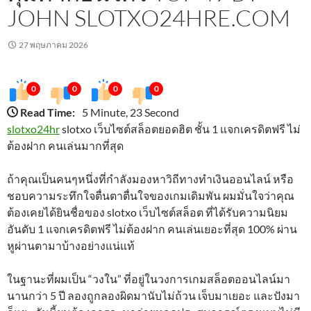
JOHN SLOTXO24HRE.COM
27 พฤษภาคม 2026
0
0
0
0
Read Time:
5 Minute, 23 Second
slotxo24hr
slotxo เว็บไซต์สล็อตยอดฮิต ชั้น 1 แจกเครดิตฟรี ไม่
ต้องฝาก คนเล่นมากที่สุด
ถ้าคุณเป็นคนๆหนึ่งที่กำลังมองหาวิถีทางทำเงินออนไลน์ หรือ
ชอบความระทึกใจตื่นตาตื่นใจของเกมเดิมพัน ผมมั่นใจว่าคุณ
ต้องเคยได้ยินชื่อของ slotxo เว็บไซต์สล็อต ที่ได้รับความนิยม
อันดับ 1 แจกเครดิตฟรี ไม่ต้องฝาก คนเล่นเยอะที่สุด 100% ผ่าน
หูผ่านตามาบ้างอย่างแน่แท้
ในฐานะที่ผมเป็น “วงใน” ที่อยู่ในวงการเกมสล็อตออนไลน์มา
นานกว่า 5 ปี ลองถูกลองผิดมานับไม่ถ้วน เจ็บมาเยอะ และปังมา