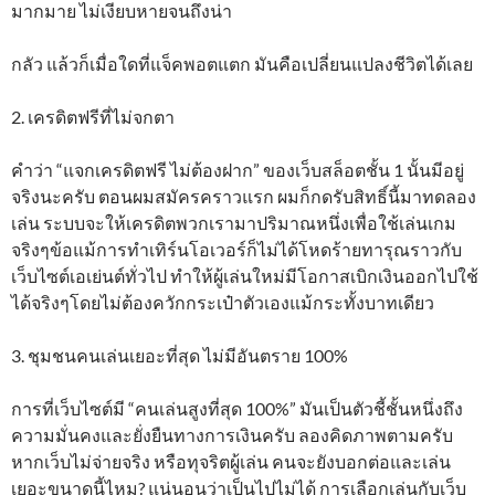
มากมาย ไม่เงียบหายจนถึงน่า
กลัว แล้วก็เมื่อใดที่แจ็คพอตแตก มันคือเปลี่ยนแปลงชีวิตได้เลย
2. เครดิตฟรีที่ไม่จกตา
คำว่า “แจกเครดิตฟรี ไม่ต้องฝาก” ของเว็บสล็อตชั้น 1 นั้นมีอยู่
จริงนะครับ ตอนผมสมัครคราวแรก ผมก็กดรับสิทธิ์นี้มาทดลอง
เล่น ระบบจะให้เครดิตพวกเรามาปริมาณหนึ่งเพื่อใช้เล่นเกม
จริงๆข้อแม้การทำเทิร์นโอเวอร์ก็ไม่ได้โหดร้ายทารุณราวกับ
เว็บไซต์เอเย่นต์ทั่วไป ทำให้ผู้เล่นใหม่มีโอกาสเบิกเงินออกไปใช้
ได้จริงๆโดยไม่ต้องควักกระเป๋าตัวเองแม้กระทั้งบาทเดียว
3. ชุมชนคนเล่นเยอะที่สุด ไม่มีอันตราย 100%
การที่เว็บไซต์มี “คนเล่นสูงที่สุด 100%” มันเป็นตัวชี้ชั้นหนึ่งถึง
ความมั่นคงและยั่งยืนทางการเงินครับ ลองคิดภาพตามครับ
หากเว็บไม่จ่ายจริง หรือทุจริตผู้เล่น คนจะยังบอกต่อและเล่น
เยอะขนาดนี้ไหม? แน่นอนว่าเป็นไปไม่ได้ การเลือกเล่นกับเว็บ