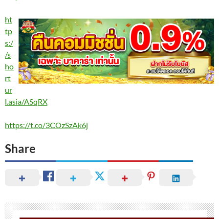
ht
tp
s:/
/s
ho
rt
ur
l.asia/ASqRX
https://t.co/3COzSzAk6j
Share