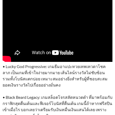
• Lucky God Progressive: เกมธีมอาแปะทวยเทพเทวดาโชค
ลาภ เป็นเกมที่เข้าใจง่ายมากมาย เส้นไลน์รางวัลไม่ซับซ้อน
รวมทั้งโบนัสแตกบ่อย เหมาะสมอย่างยิ่งสำหรับผู้ที่ชอบสะสม
ยอดเงินรางวัลไปเรื่อยอย่างมั่นคง
• Black Beard Legacy: เกมสล็อตโจรสลัดหนวดดำ ที่มาพร้อมกับ
กราฟิกสุดตื่นเต้นและฟีเจอร์โบนัสที่ตื่นเต้น เกมนี้ถ้าหากฟรีสปิน
เข้าเมื่อไร บอกเลยว่าเตรียมรับเงินหมื่นเงินแสนได้เลย เพราะ