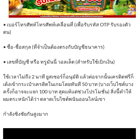
• เบอร์โทรศัพท์โทรศัพท์เคลื่อนที่ (เพื่อรับรหัส OTP รับรองตัว
ตน)
• ชื่อ-ชื่อสกุล (ที่จำเป็นต้องตรงกับบัญชีธนาคาร)
• เลขที่บัญชี หรือ ทรูมันนี่ วอลเล็ต (สำหรับใช้เบิกเงิน)
ใช้เวลาไม่ถึง 2 นาที ยูสเซอร์ก็อนุมัติ แล้วต่อจากนั้นเครดิตฟรีก็
เด้งเข้ากระเป๋าเครดิตในเกมโดยทันที 50 บาท (บางเว็บไซต์บาง
ครั้งก็อาจจะแจก 100 บาท สุดแท้แต่ช่วงโปรโมชั่น) สิ่งนี้ทำให้
ผมตระหนักได้ว่า ตลาดเว็บไซต์พนันออนไลน์เขา
กำลังชิงชัยกันสูงมาก