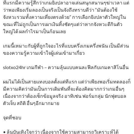
ทีแรกมีความรู้สึกว่าเกมยิงปลาอาจเล่นสนุกสนานๆฆ่าเวลา แต่
ว่าพอเพียงเริ่มลองเป็นจริงเป็นจังถึงทราบดีว่า “มันต้องใช้
จังหวะรวมทั้งความเที่ยงตรงด้วย” การเลือกยิงปลาตัวใหญ่ใน
ขณะที่ไม่ถูกเป็นการเผาเงินทิ้งชัดๆแต่ว่าหากจังหวะดีกินตัว
ใหญ่ได้ ผลกำไรมาเป็นก้อนเลย
เกมนี้เหมาะกับผู้ที่ถูกใจอะไรที่แบบครึ่งเกมครึ่งพนัน เป็นมีส่วน
ของความรู้ความเข้าใจผู้เล่นเข้ามาเกี่ยว
slotxo24hr เกมกีฬา – ความลุ้นแบบคนละฟีลกับเกมคาสิโนอื่น
ผมไม่ได้เป็นสายแทงบอลตั้งแต่ทีแรก แต่ว่าเพียงพอเริ่มทดลองก็
มีความคิดว่ามันเป็นการเดิมพันที่จะต้องคิดมากกว่าเกมอื่นๆ
เนื่องจากว่าต้องเช็กข้อมูลจริง อาทิเช่น ฟอร์มกลุ่ม นักฟุตบอล
ตัวเจ็บ สถิติ อื่นๆอีกมากมาย
จุดที่ชอบ
• ลุ้นบันเทิงใจกว่า เนื่องจากใช้ความสามารถวิเคราะห์ได้