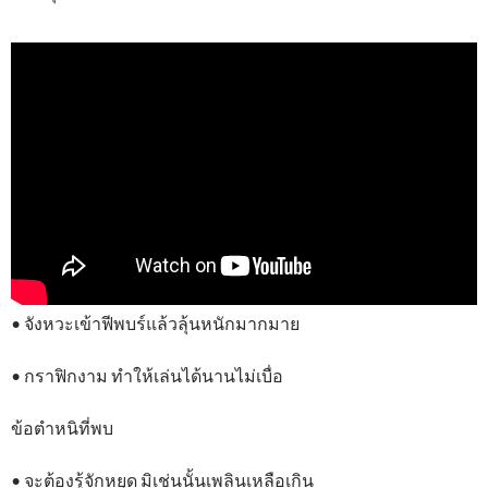
• จังหวะเข้าฟีพบร์แล้วลุ้นหนักมากมาย
• กราฟิกงาม ทำให้เล่นได้นานไม่เบื่อ
ข้อตำหนิที่พบ
• จะต้องรู้จักหยุด มิเช่นนั้นเพลินเหลือเกิน