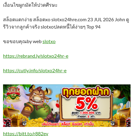
เงื่อนไขผูกมัดให้ปวดศีรษะ
สล็อตแตกง่าย สล็อตxo slotxo24hre.com 23 JUL 2026 John ดู
รีวิวจากลูกค้าจริง slotxoปลดหนี้ได้ง่ายๆ Top 94
ขอขอบคุณby web
slotxo
https://rebrand.ly/slotxo24hr-e
https://cutly.info/slotxo24hr-e
https://bitt.to/r882ev