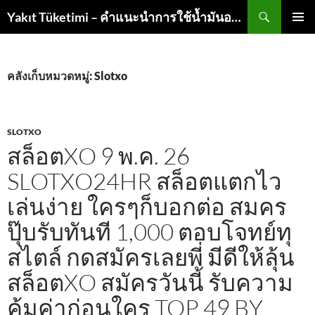
ค้นหา
Yakıt Tüketimi – คำแนะนำการใช้น้ำมันอย่างประหยัด
ข้าม
เมนูหลัก
ไป
ยัง
เนื้อหา
คลังเก็บหมวดหมู่: Slotxo
SLOTXO
สล็อตXO 9 พ.ค. 26
SLOTXO24HR สล็อตแตกไว
เล่นง่าย ใครๆก็บอกต่อ สมคร
ปุ๊บรับทันที 1,000 ตอบโจทย์ทุ
สไตล์ กดสมัครเลยพี่ มีดีให้ลุ้น
สล็อตXO สมัครวันนี้ รับความ
คุ้มค่าก่อนใคร TOP 49 BY