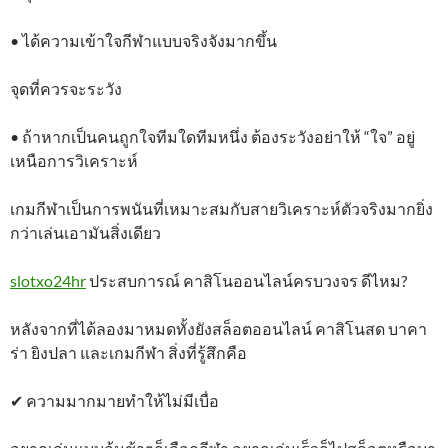
• ได้ความเข้าใจกีฬาแบบจริงจังมากขึ้น
จุดที่ควรจะระวัง
• ถ้าหากเป็นคนถูกใจทีมใดทีมหนึ่ง ต้องระวังอย่าให้ “ใจ” อยู่
เหนือการวิเคราะห์
เกมกีฬาเป็นการพนันที่เหมาะสมกับสายวิเคราะห์ตัวจริงมากยิ่ง
กว่าเล่นเอามันสิ่งเดียว
slotxo24hr
ประสบการณ์ คาสิโนออนไลน์ครบวงจร ดีไหม?
หลังจากที่ได้ลองมาหมดทั้งยังสล็อตออนไลน์ คาสิโนสด บาคา
ร่า ยิงปลา และเกมกีฬา สิ่งที่รู้สึกคือ
✔ ความมากมายทำให้ไม่มีเบื่อ