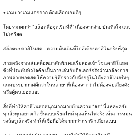
• เกมบางเกมแตกยาก ต้องเลือกเกมดีๆ
โดยรวมผมว่า “สล็อตคือจุดเริ่มที่ดี” เนื่องจากง่าย บันเทิงใจ และ
ไม่เครียด
สล็อตxo คาสิโนสด – ความตื่นเต้นที่ใกล้เคียงคาสิโนจริงที่สุด
ภายหลังจากเล่นสล็อตมาสักพัก ผมเริ่มลองเข้าโซนคาสิโนสด
ซึ่งที่ประทับหัวใจคือ เป็นการเล่นกับดีลเลอร์จริงผ่านกล้องถ่าย
ภาพถ่ายทอดสด ให้ความรู้สึกราวกับนั่งอยู่ในโต๊ะคาสิโนจริงๆ
แถมบรรยากาศดีกว่าในหลายๆที่เนื่องจากว่าไม่ต้องพบเสียงดัง
หรือผู้คนเยอะแยะ
สิ่งที่ทำให้คาสิโนสดสนุกมากมายเป็นความ “สด” นี่แหละครับ
ทุกสิ่งทุกอย่างเกิดขึ้นแบบเรียลไทม์ คุณเห็นไพ่จริง เห็นการหมุน
วงล้อรูเล็ตจริง ทำให้เชื่อถือได้มากกว่ากราฟิกเลียนแบบ