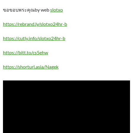
ขอขอบพระคุณby web
slotxo
https://rebrand.ly/slotxo24hr-b
https://cutly.info/slotxo24hr-b
https://bitt.to/cs5ehw
https://shorturl.asia/Nagek