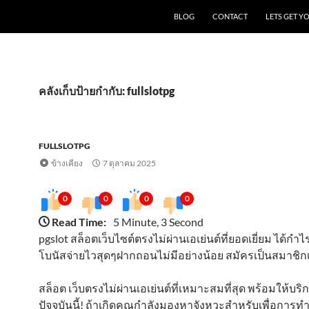
ข้ามไปยังเนื้อหา
BLOG
CONTACT
LETS GET Y
คลังเก็บป้ายกำกับ: fullslotpg
FULLSLOTPG
ข้างเคียง
7 ตุลาคม 2025
0
0
0
0
Read Time:
5 Minute, 3 Second
pgslot สล็อตเว็บไซต์ตรงไม่ผ่านเอเย่นต์ที่ยอดเยี่ยม ได้กำไ
โบนัสจ่ายไวสุดๆฝากถอนไม่มีอย่างน้อย สมัครเป็นสมาชิก
สล็อต เว็บตรงไม่ผ่านเอเย่นต์ที่เหมาะสมที่สุด พร้อมให้บริ
ปัจจุบันนี้! ถ้าเกิดคุณกำลังมองหาจังหวะสำหรับเพื่อการทำ