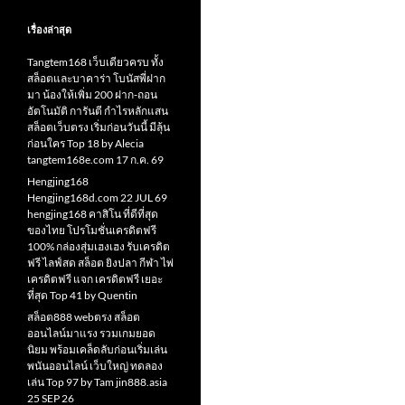
เรื่องล่าสุด
Tangtem168 เว็บเดียวครบ ทั้ง
สล็อตและบาคาร่า โบนัสพี่ฝาก
มา น้องให้เพิ่ม 200 ฝาก-ถอน
อัตโนมัติ การันตี กำไรหลักแสน
สล็อตเว็บตรง เริ่มก่อนวันนี้ มีลุ้น
ก่อนใคร Top 18 by Alecia
tangtem168e.com 17 ก.ค. 69
Hengjing168
Hengjing168d.com 22 JUL 69
hengjing168 คาสิโน ที่ดีที่สุด
ของไทย โปรโมชั่นเครดิตฟรี
100% กล่องสุ่มเฮงเฮง รับเครดิต
ฟรี ไลฟ์สด สล็อต ยิงปลา กีฬา ไพ่
เครดิตฟรี แจก เครดิตฟรี เยอะ
ที่สุด Top 41 by Quentin
สล็อต888 webตรง สล็อต
ออนไลน์มาแรง รวมเกมยอด
นิยม พร้อมเคล็ดลับก่อนเริ่มเล่น
พนันออนไลน์ เว็บใหญ่ ทดลอง
เล่น Top 97 by Tam jin888.asia
25 SEP 26