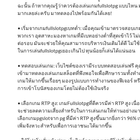
ฉะนั้น ถ้าหากคุณรู้ว่าควรต้องเล่นเกมfullslotpg แบบไหน 
มากเลยล่ะครับ มาทดลองไปพร้อมกันได้เลย!
• เริ่มจากเกมfullslotpgเบทต่ำ: เมื่อคุณเข้ามาตรวจสอบเ
พวกเรา อุตสาหะมองหาเกมที่มีเบทอย่างต่ำที่สุดเข้าไว้ ไม่
ต่อรอบ มันจะช่วยให้คุณสามารถบริหารเงินเดิมได้ดี ไม่ใช
ในการเล่นfullslotpgเยอะเกินไป ทุนน้อยก็เล่นได้แน่นอน
• ทดสอบเล่นเกม: เว็บไซต์ของเรามีระบบทดสอบเล่นฟรี 
เข้ามาทดลองเล่นเกมสล็อตที่พึงพอใจเพื่อศึกษารวมทั้งท
เกมให้มากขึ้นเรื่อยๆ มองรูปแบบการทำงานของฟีเจอร์ หรื
การเข้าโบนัสของเกมโดยไม่ต้องใช้เงินจริง
• เลือกเกม RTP สูง: เกมFullslotpgที่ดีควรมีค่า RTP สูง เนื
จะช่วยลดความเสี่ยงสำหรับในการเล่นเกมให้ท่านอย่างมาก
เลือกเกมpgslotจาก pg ที่มีค่า RTP สูงขึ้นมากยิ่งกว่า 96% เท่
เพิ่มจังหวะสำหรับเพื่อการเอาชนะได้มากขึ้น