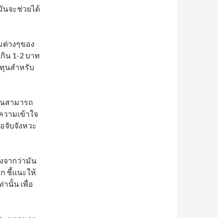
มันจะช่วยได้
กมต่างๆของ
เกิน 1-2 บาท
้ทุนสำหรับ
คุณสามารถ
ำความเข้าใจ
อจับจังหวะ
่องจากว่ามัน
 ชี้แนะให้
านั้น เพื่อ