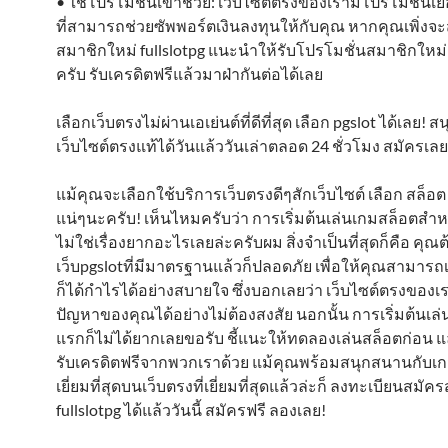
• ใช้โปรโมชั่นเข้าช่วย: เว็บไซต์ตรงของเรามีโปรโมชั่น
ที่สามารถช่วยซัพพอร์ตเงินลงทุนให้กับคุณ หากคุณเพิ่งจะ
สมาชิกใหม่ fullslotpg แนะนำให้รับโปรโมชั่นสมาชิกใหม
ครับ รับเครดิตฟรีแล้วมาฝ่ากันต่อได้เลย
เลือกเว็บตรงไม่ผ่านเอเย่นต์ที่ดีที่สุด เลือก pgslot ได้เลย!
เว็บไซต์ตรงแท้ได้วันแล้ววันเล่าตลอด 24 ชั่วโมง สมัครเลย
แม้คุณจะเลือกใช้บริการเว็บตรงดีๆสักเว็บไซต์ เลือก สล็อต 
แน่ๆนะครับ! เห็นไหมครับว่า การเริ่มต้นเล่นเกมสล็อตสำห
ไม่ใช่เรื่องยากอะไรเลยล่ะครับผม สิ่งจำเป็นที่สุดก็คือ คุณต
เว็บpgslotที่มีมาตรฐานแล้วก็ปลอดภัย เพื่อให้คุณสามาร
ก็ได้กำไรได้อย่างสบายใจ ซึ่งบอกเลยว่า เว็บไซต์ตรงของ
ปัญหาของคุณได้อย่างไม่ต้องสงสัย นอกนั้น การเริ่มต้นเล่
แรกก็ไม่ได้ยากเลยขอรับ ชี้แนะให้ทดลองเล่นสล็อตก่อน แ
รับเครดิตฟรีจากพวกเราด้วย แม้คุณพร้อมสนุกสนานกับเกม
เยี่ยมที่สุดบนเว็บตรงที่เยี่ยมที่สุดแล้วล่ะก็ ลงทะเบียนสมั
fullslotpg ได้แล้ววันนี้ สมัครฟรี ลองเลย!