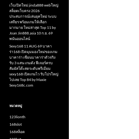
เว็บเปิดใหม่ jinda888 webใหญ่
สล็อตเว็บตรง 2026
ประสบการณ์เล่นยุคใหม่ ระบบ
เสถียร พร้อมเกมให้เลือก
มากมาย ใหม่ล่าสุด Top 11 by
Joan Jin888.asia 10 ก.ย. 69
พนันออนไลน์
Sexy168 11 AUG 69 บาคา
ร่า168 เปิดมุมมองใหม่ของเกม
บาคาร่า เซียนบาคาร่าตัวจริง
รับ 3 แสน เกมดัง ฟีเจอร์ครบ
สัมผัสโต๊ะสดระดับพรีเมียม
sexy168 เปิดเกมไว รับโปรใหญ่
ไปเลย Top 84 by Maxie
Sexy168c.com
หมวดหมู่
123lionth
168slot
168สล็อต