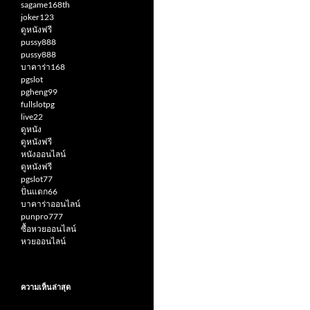
sagame168th
joker123
ดูหนังฟรี
pussy888
pussy888
บาคาร่า168
pgslot
pgheng99
fullslotpg
live22
ดูหนัง
ดูหนังฟรี
หนังออนไลน์
ดูหนังฟรี
pgslot77
ปั่นแตก66
บาคาร่าออนไลน์
punpro777
ซื้อหวยออนไลน์
หวยออนไลน์
ความเห็นล่าสุด