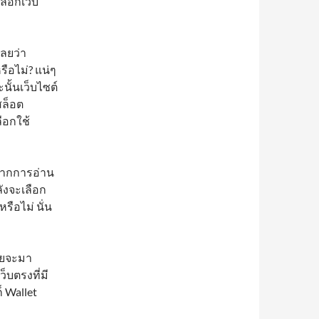
ลือกเว็บ
ลยว่า
รือไม่? แน่ๆ
นั้นเว็บไซต์
สล็อต
ือกใช้
่มจากการอ่าน
ลังจะเลือก
รือไม่ นั่น
ัยจะมา
็บตรงที่มี
 Wallet