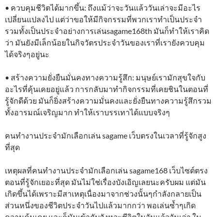
• ควบคุมชีวิตได้มากขึ้น: ถึงแม้ว่าจะวันแล้ววันเล่าจะมีอะไร
เปลี่ยนแปลงไป แต่ว่าขอให้มีกิจกรรมที่พวกเราทำเป็นประจำ
รวมทั้งเป็นประจำอย่างการเล่นsagame168th มันก็ทำให้เราคิด
ว่า มันยังมีเล็กน้อยในกิจวัตรประจำวันของเราที่เรายังควบคุม
ได้จริงๆอยู่นะ
• สร้างความยั่งยืนมั่นคงทางความรู้สึก: มนุษย์เรามักสุขใจกับ
อะไรที่คุ้นเคยอยู่แล้ว การกลับมาทำกิจกรรมที่เคยชินในตอนที่
รู้จักดีด้วย มันก็ยิ่งสร้างความมั่นคงและยั่งยืนทางความรู้สึกรวม
ทั้งอารมณ์เจริญมาก ทำให้เราบรรเทาได้แบบจริงๆ
คนทำงานประจำมักเลือกเล่น sagame เว็บตรงในเวลาที่รู้จักสูง
ที่สุด
เหตุผลที่คนทำงานประจำมักเลือกเล่น sagame168 เว็บไซต์ตรง
ตอนที่รู้จักเยอะที่สุด มันไม่ใช่เรื่องบังเอิญเลยนะครับผม แต่มัน
เกิดขึ้นได้เพราะมีสาเหตุเนื่องมาจากช่วงนั้นๆกำลังกลายเป็น
ส่วนหนึ่งของชีวิตประจำวันไปแล้วมากกว่า พอเล่นซ้ำๆเกิด
ความคุ้นเคย และก็มันเข้ากับจังหวะชีวิตในวันแล้ววันเล่า ใน