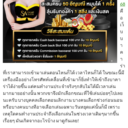
68
คื
อ
เว็
บ
บ
า
ค
า
ร่า
ที่เราสามารถเข้ามาเล่นตอนไหนก็ได้ เวลาไหนก็ได้ ในขณะนี้มี
เครื่องมืออย่างโทรศัพท์เคลื่อนที่เข้ามาก็ยิ่งทำให้เข้าถึงบาคา
ร่าได้ง่ายขึ้น แต่คนทำงานประจำจริงๆกลับไม่ได้มีเวลาเล่น
มากมายอย่างนั้น พวกเขาจึงมักเลือกขณะที่ใช้เล่นบ่อยๆไปเลย
นะครับ บางบุคคลเลือกตอนเลิกงาน บางคนเลือกช่วงก่อนนอน
หรือบางคนบางทีอาจเลือกเล่นเฉพาะวันหยุดแค่นั้นก็มี เพราะ
เหตุใดคนทำงานประจำถึงเลือกเล่นในช่วงเวลาเดิมๆมากขึ้น
เรื่อยๆ มันเกิดจากอะไรบ้าง มาดูกันเลย!