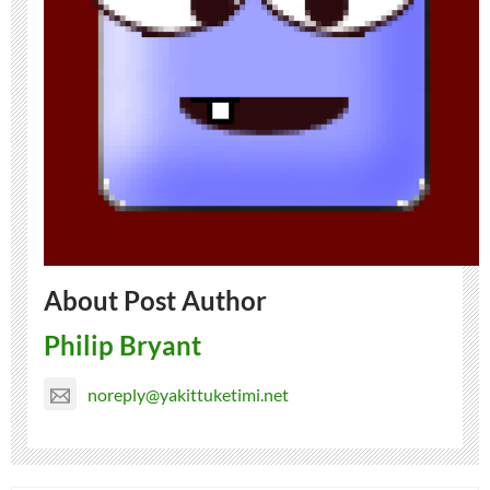
About Post Author
Philip Bryant
noreply@yakittuketimi.net