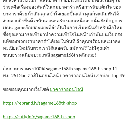
ว่าจะคือเรื่องของศัพท์ในเกมบาคาร่า หรือการนับแต้มไพ่ของ
บาคาร่าด้วย ถ้าเกิดคุณเข้าใจเยอะขึ้นแล้ว คุณก็จะเดิมพันได้
ง่ายมากยิ่งขึ้นด้วยนั่นเองนะครับ นอกเหนือจากนั้น ยังมีกฎการ
เล่นsagameอีกเยอะแยะที่จำเป็นในการเริ่มพนันสำหรับมือใหม่
ซึ่งคุณสามารถเข้ามาทำความเข้าใจในหน้าเก่าพันบนเว็บตรง
แท้ของพวกเราบาคาร่าได้เลยในทันที ถ้าคุณพร้อมและมาลง
ทะเบียนใหม่กับพวกเราได้เลยครับ สมัครฟรี ไม่มีคุณค่า
ขนบธรรมเนียมประเพณี sagame168th คลิกเลย!
เว็บบาคาร่าตรง100% sagame168th sagame168th.shop 11
พ.ย. 25 Dian คาสิโนออนไลน์ บาคาร่าออนไลน์ แจกบ่อย Top 49
ขอขอบคุณมากเว็ปไซต์
บาคาร่าออนไลน์
https://rebrand.ly/sagame168th-shop
https://cutly.info/sagame168th-shop