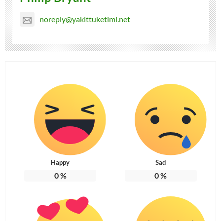
noreply@yakittuketimi.net
Happy
Sad
0
%
0
%