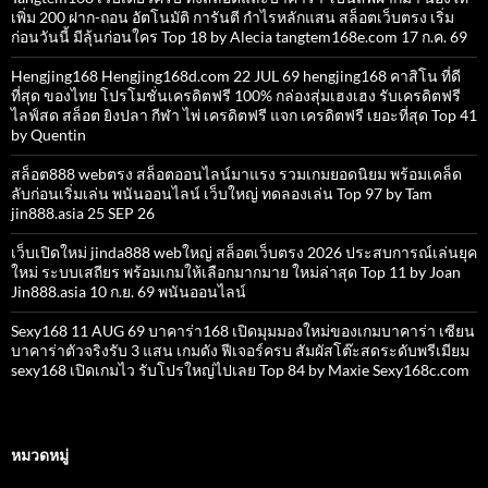
เพิ่ม 200 ฝาก-ถอน อัตโนมัติ การันตี กำไรหลักแสน สล็อตเว็บตรง เริ่ม
ก่อนวันนี้ มีลุ้นก่อนใคร Top 18 by Alecia tangtem168e.com 17 ก.ค. 69
Hengjing168 Hengjing168d.com 22 JUL 69 hengjing168 คาสิโน ที่ดี
ที่สุด ของไทย โปรโมชั่นเครดิตฟรี 100% กล่องสุ่มเฮงเฮง รับเครดิตฟรี
ไลฟ์สด สล็อต ยิงปลา กีฬา ไพ่ เครดิตฟรี แจก เครดิตฟรี เยอะที่สุด Top 41
by Quentin
สล็อต888 webตรง สล็อตออนไลน์มาแรง รวมเกมยอดนิยม พร้อมเคล็ด
ลับก่อนเริ่มเล่น พนันออนไลน์ เว็บใหญ่ ทดลองเล่น Top 97 by Tam
jin888.asia 25 SEP 26
เว็บเปิดใหม่ jinda888 webใหญ่ สล็อตเว็บตรง 2026 ประสบการณ์เล่นยุค
ใหม่ ระบบเสถียร พร้อมเกมให้เลือกมากมาย ใหม่ล่าสุด Top 11 by Joan
Jin888.asia 10 ก.ย. 69 พนันออนไลน์
Sexy168 11 AUG 69 บาคาร่า168 เปิดมุมมองใหม่ของเกมบาคาร่า เซียน
บาคาร่าตัวจริงรับ 3 แสน เกมดัง ฟีเจอร์ครบ สัมผัสโต๊ะสดระดับพรีเมียม
sexy168 เปิดเกมไว รับโปรใหญ่ไปเลย Top 84 by Maxie Sexy168c.com
หมวดหมู่