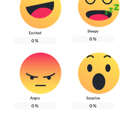
Sleepy
Excited
0
%
0
%
Angry
Surprise
0
%
0
%