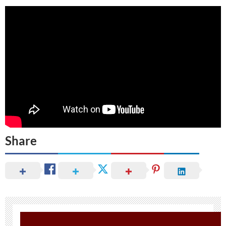
Share