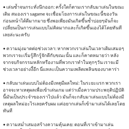
• เล่นซ้ำจนกระทั่งนึกออก: ครั้งใดก็ตามเรากลับมาเล่นในขณะ
เดิม สมองเรา sagame จะเชื่อมโยงการเล่นในขณะนี้ของวัน
ก่อนหน้าได้ดีมากมาย ซึ่งพอเพียงมันเกิดขึ้นซ้ำบ่อยๆมันก็จะ
เปลี่ยนเป็นการเล่นแบบไม่คิดมากและก็เกิดขึ้นเองได้โดยทันที
เลยล่ะนะครับ
• ความมุ่งมาดต่อช่วงเวลา: หากพวกเราเล่นในเวลาเดิมเสมอๆ
พวกเราจะเริ่มรู้สึกรู้จักดีกับขณะนั้น และก็คาดหมายว่า หลัง
จากจบกิจกรรมหลักหรืองานที่พวกเราทำในทุกๆวัน เราจะมี
ช่วงเวลาอย่างงี้อีก นี่แหละเป็นความเพลิดเพลินของบาคาร่า
• กลับมาเล่นแบบไม่ต้องมีเหตุมีผลใหม่: ในระยะแรก พวกเรา
อาจจะหาเหตุผลเพื่อเข้าเล่นเกม แต่ว่าเมื่อความประพฤติปฏิบัติ
นี้มันเป็นประจำของเราไปแล้ว มันก็จะกลับมาเล่นแบบไม่ต้องมี
เหตุผลใหม่อะไรเลยครับผม แค่อยากเล่นก็เข้ามาเล่นได้เลยโดย
ทันที
• ความสม่ำเสมอสร้างความคุ้นเคย: ตอนที่เราเข้ามาเล่น