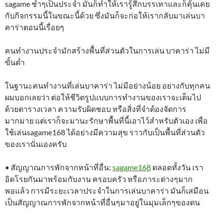
sagame ซ้ำๆเป็นประจำ มันก็ทำให้เรารู้สึกบรรเทาและก็คุ้นเคย
กับกิจกรรมนี้ในขณะนี้ด้วย ซึ่งมันก็จะก่อให้เรากลับมาเล่นบา
คาร่าตอนนี้เรื่อยๆ
คนทำงานประจำมักสร้างพื้นที่ส่วนตัวในการเล่น บาคาร่า ไม่มี
ขั้นต่ำ
ในฐานะคนทำงานที่เล่นบาคาร่า ไม่มีอย่างน้อย อย่างกับทุกคน
ผมบอกเลยว่า ต่อให้ชีวิตรูปแบบการทำงานของเราจะเต็มไป
ด้วยตารางเวลา ความรับผิดชอบ หรือสิ่งที่จำต้องจัดการ
มากมาย แต่เราก็จะมานะรักษาพื้นที่นี้เอาไว้สำหรับตัวเอง เพื่อ
ใช้เล่นsagame168 ได้อย่างมีความสุข ราวกับเป็นพื้นที่ส่วนตัว
ของเรานั่นเองครับ
• สัญญาณการพักจากหน้าที่อื่น:
sagame168
ตลอดทั้งวัน เรา
อิดโรยกันมาพร้อมกับงาน ครอบครัว หรือภาระต่างๆมาก
พอแล้ว การมีระยะเวลาประจำในการเล่นบาคาร่า มันก็เสมือน
เป็นสัญญาณการพักจากหน้าที่อื่นๆมาอยู่ในมุมเล็กๆของตน