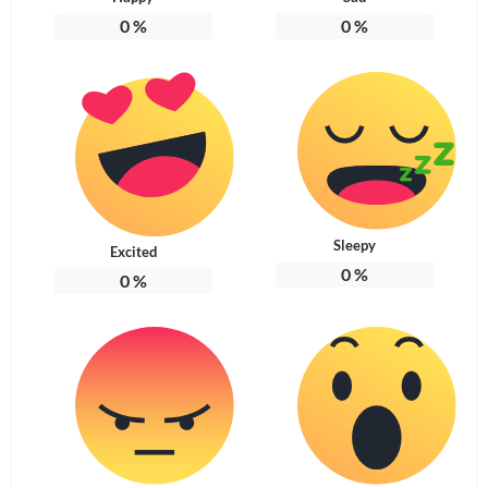
0
%
0
%
Sleepy
Excited
0
%
0
%