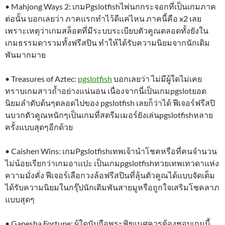
• Mahjong Ways 2: เกมPgslotfishไพ่นกกระจอกที่เป็นเกมภาค
ต่อนั้น บอกเลยว่า ภาคแรกทำไว้ดีแค่ไหน ภาคนี้คือ x2 เลย
เพราะเหตุว่าเกมสล็อตที่มีระบบระเบียบตัวคูณตลอดทั้งยังใน
เกมธรรมดารวมทั้งฟรีสปิน ทำให้ได้รับความนิยมจากนักเดิม
พันมากมาย
• Treasures of Aztec:
pgslotfish
บอกเลยว่า ไม่มีผู้ใดไม่เคย
ทราบเกมสาวถ้ำอย่างแน่นอน เนื่องจากนี่เป็นเกมpgslotยอด
นิยมลำดับต้นๆตลอดไปของ pgslotfish เลยก็ว่าได้ ฟีเจอร์ฟรีสปิ
นบวกตัวคูณหนักๆเป็นเกมที่สตรีมเมอร์ยังเล่นpgslotfishหลาย
ครั้งแบบสุดๆอีกด้วย
• Caishen Wins: เกมPgslotfishเทพเจ้านำโชคหรือที่คนจำนวน
ไม่น้อยเรียกว่าเกมอาแปะ เป็นเกมpgslotfishทวยเทพเทวดาแห่ง
ความมั่งคั่ง ฟีเจอร์เลือกวงล้อฟรีสปินที่ลุ้นตัวคูณได้แบบจัดเต็ม
ได้รับความนิยมในกรุ๊ปนักเดิมพันสายมูหรือถูกใจเสริมโชคลาภ
แบบสุดๆ
• Ganesha Fortune: ผู้ใดนับถือพระพิฆเนศควรต้องชอบเกมนี้