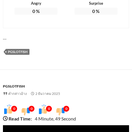
Angry
Surprise
0
%
0
%
…
PGSLOTFISH
PGSLOTFISH
คำกล่าวอ้าง
2 ธันวาคม 2025
0
0
0
0
Read Time:
4 Minute, 49 Second