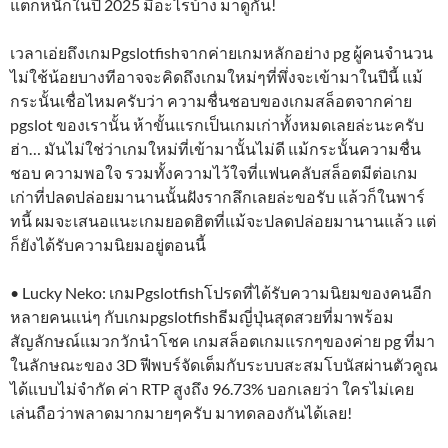
แตกหนักในปี 2025 มีอะไรบ้าง มาดูกัน!
เวลาเอ่ยถึงเกมPgslotfishจากค่ายเกมหลักอย่าง pg ผู้คนจำนวน
ไม่ใช้น้อยบางทีอาจจะคิดถึงเกมใหม่ๆที่พึ่งจะเข้ามาในปีนี้ แม้
กระนั้นเชื่อไหมครับว่า ความชื่นชอบของเกมสล็อตจากค่าย
pgslot ของเรานั้น ห้าขั้นแรกเป็นเกมเก่าทั้งหมดเลยล่ะนะครับ
ฮ่า… มันไม่ใช่ว่าเกมใหม่ที่เข้ามานั้นไม่ดี แม้กระนั้นความชื่น
ชอบ ความพอใจ รวมทั้งความไว้ใจที่แฟนคลับสล็อตมีต่อเกม
เก่าที่ปลดปล่อยมานานนั้นฝังรากลึกเลยล่ะขอรับ แล้วก็ในพาร์
ทนี้ ผมจะเสนอแนะเกมยอดฮิตที่แม้จะปลดปล่อยมานานแล้ว แต่
ก็ยังได้รับความนิยมอยู่ตอนนี้
• Lucky Neko: เกมPgslotfishโปรดที่ได้รับความนิยมของคนอีก
หลายคนแน่ๆ กับเกมpgslotfishธีมญี่ปุ่นสุดสวยที่มาพร้อม
สัญลักษณ์แมวกวักนำโชค เกมสล็อตเกมแรกๆของค่าย pg ที่มา
ในลักษณะของ 3D ฟีพบร์จัดเต็มกับระบบสะสมโบนัสผ่านตัวคูณ
ได้แบบไม่จำกัด ค่า RTP สูงถึง 96.73% บอกเลยว่า ใครไม่เคย
เล่นถือว่าพลาดมากมายๆครับ มาทดลองกันได้เลย!