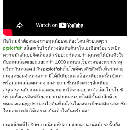
มือใหม่จำต้องลอง สายทุนน้อยจะต้องโดน ด้วยเหตุว่า
pgslotfish
สล็อตเว็บไซต์ตรงอันดับต้นๆในเอเชียพร้อมระเบิด
ความมันส์แบบจัดเต็มแล้ว รับประกันเลยว่า คุณจะได้บันเทิงใจ
กับเกมสล็อตเยอะแยะกว่า 1,000 เกมบนเว็บตรงของพวกเราทุ
กวี่ทุกวันตลอด 1 วัน pgslotfishเว็บไซต์ตรงลิขสิทธิ์แท้จากค่าย
เกมสุดยอดจำนวนมาก มิได้มีเพียงแค่ สล็อต เพียงแค่นั้น ยังมา
พร้อมเกมสล็อตมากจากค่ายเกมชั้นหนึ่งต่างๆอีกเพียบ
สนุกสนานกับเกมสล็อตเยอะมากได้ตามอยาก จัดเต็มโปรโมชั่
นรวมทั้งเครดิตฟรีเยอะมาก ฝากถอนง่ายไม่มีขั้นต่ำอีกด้วย
ทดลองเล่นpgslotก่อนได้ทันที แม้สนใจลงทะเบียนสมัครสมาชิก
ใหม่ล่ะก็ คลิกได้เลย มาบันเทิงใจกันครับผม!
เกมสล็อตที่ได้รับความนิยมที่ปลดปล่อยมานานแม้กระนั้นยัง