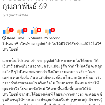
กุมภาพันธ์ 69
5 กุมภาพันธ์ 2026
0
0
0
0
Read Time:
5 Minute, 29 Second
โปรสมาชิกใหม่ของ pgslotfish ไม่ได้มีไว้ให้รีบรับ แต่มีไว้ให้ใช้
ประโยชน์
เวลาเห็น โปรแรกเข้า จาก pgslotfish หลายคน ไม่ได้อยาก ได้
เงินฟรี อย่างเดียวหรอกนะครับ แต่จะรู้สึก ว่าถ้าไม่กดรับ จะหลุด
อะไรดี ๆ ไปไหม ซะมากกว่า ซึ่งมันธรรมดามาก จริง ๆ โดย
เฉพาะคนเพิ่งเริ่ม กับ คนที่เพิ่งลองสล็อต ไม่นานนัก แล้วเอาจริง
ๆ เรากำลังพลาดอะไร จริงหรือไม่ ในบทความนี้ผมขอ ช่วยให้
คุณ เข้าใจ โปรสมาชิกใหม่ ให้มากขึ้น เพื่อที่คุณจะได้ใช้
ประโยชน์ จากมัน ได้อย่างเต็มที่ โดยระหว่างทาง ผมจะค่อย ๆ ชี้
จุดที่ควรดูให้ขาด เพราะถ้าคุณกำลังเริ่มกับ pgfish อยู่แล้ว การรู้