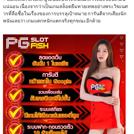
แน่นอน เนื่องจากว่าเป็นเกมสล็อตธีมทวยเทพอย่างพระวิฆเนศ
วรที่ลือชื่อในเรื่องของการบรรลุเป้าหมาย การันตีจากเสียงนัก
พนันเลยว่า เกมแตกหนักแตกจริงทุกขณะอีกด้วย