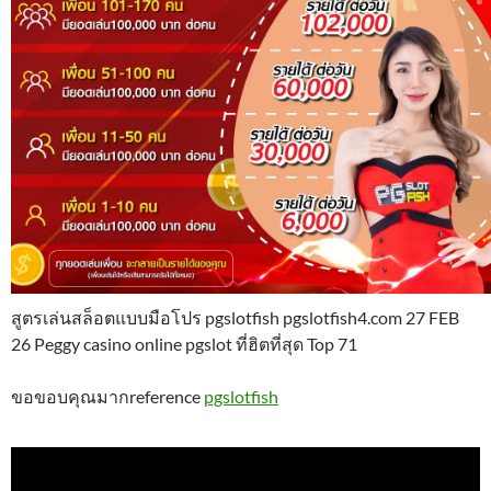
สูตรเล่นสล็อตแบบมือโปร pgslotfish pgslotfish4.com 27 FEB
26 Peggy casino online pgslot ที่ฮิตที่สุด Top 71
ขอขอบคุณมากreference
pgslotfish