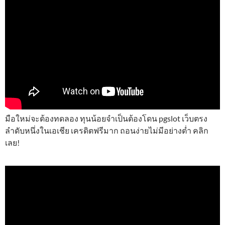
มือใหม่จะต้องทดลอง ทุนน้อยจำเป็นต้องโดน pgslot เว็บตรง
ลำดับหนึ่งในเอเชีย เครดิตฟรีมาก ถอนง่ายไม่มีอย่างต่ำ คลิก
เลย!