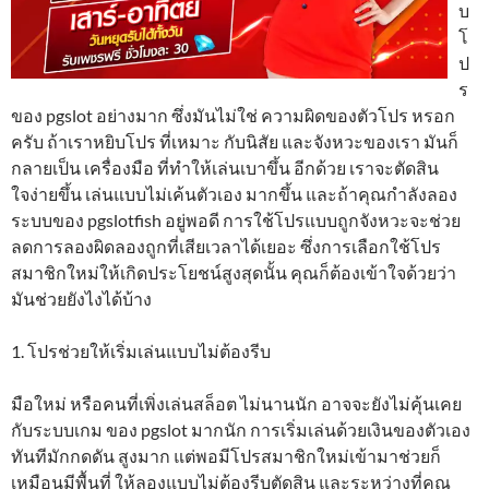
บ
โ
ป
ร
ของ pgslot อย่างมาก ซึ่งมันไม่ใช่ ความผิดของตัวโปร หรอก
ครับ ถ้าเราหยิบโปร ที่เหมาะ กับนิสัย และจังหวะของเรา มันก็
กลายเป็น เครื่องมือ ที่ทำให้เล่นเบาขึ้น อีกด้วย เราจะตัดสิน
ใจง่ายขึ้น เล่นแบบไม่เค้นตัวเอง มากขึ้น และถ้าคุณกำลังลอง
ระบบของ pgslotfish อยู่พอดี การใช้โปรแบบถูกจังหวะจะช่วย
ลดการลองผิดลองถูกที่เสียเวลาได้เยอะ ซึ่งการเลือกใช้โปร
สมาชิกใหม่ให้เกิดประโยชน์สูงสุดนั้น คุณก็ต้องเข้าใจด้วยว่า
มันช่วยยังไงได้บ้าง
1. โปรช่วยให้เริ่มเล่นแบบไม่ต้องรีบ
มือใหม่ หรือคนที่เพิ่งเล่นสล็อต ไม่นานนัก อาจจะยังไม่คุ้นเคย
กับระบบเกม ของ pgslot มากนัก การเริ่มเล่นด้วยเงินของตัวเอง
ทันทีมักกดดัน สูงมาก แต่พอมีโปรสมาชิกใหม่เข้ามาช่วยก็
เหมือนมีพื้นที่ ให้ลองแบบไม่ต้องรีบตัดสิน และระหว่างที่คุณ