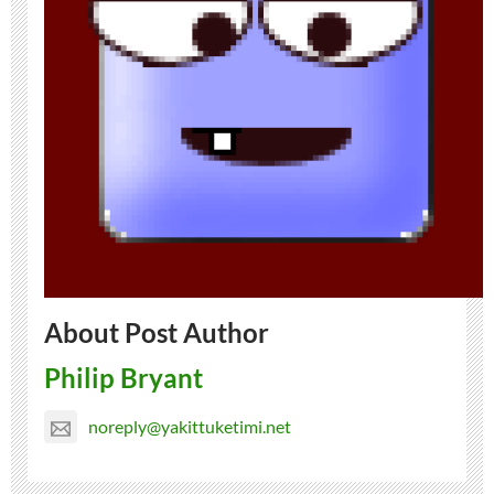
About Post Author
Philip Bryant
noreply@yakittuketimi.net