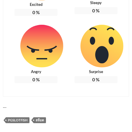
Sleepy
Excited
0
%
0
%
Angry
Surprise
0
%
0
%
…
PGSLOTFISH
สล็อต