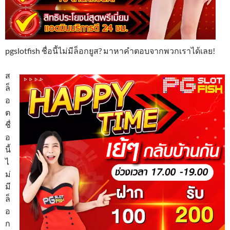
pgslotfish ชื่อนี้ไม่มีล็อกยูส? มาหาคำตอบจากพวกเราได้เลย!
ส
ล็
อ
ต
ชื่
อ
นี้
ไ
ม่
มี
ล็
อ
ก