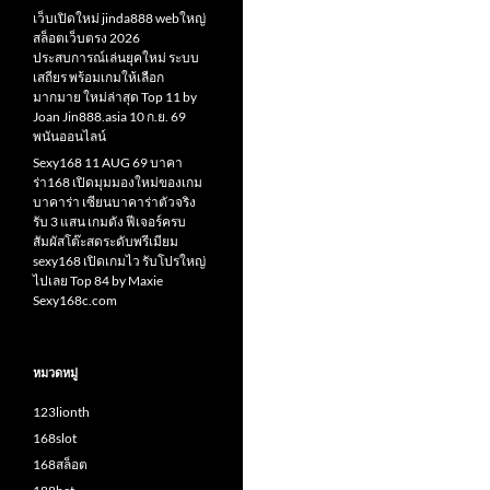
เว็บเปิดใหม่ jinda888 webใหญ่
สล็อตเว็บตรง 2026
ประสบการณ์เล่นยุคใหม่ ระบบ
เสถียร พร้อมเกมให้เลือก
มากมาย ใหม่ล่าสุด Top 11 by
Joan Jin888.asia 10 ก.ย. 69
พนันออนไลน์
Sexy168 11 AUG 69 บาคา
ร่า168 เปิดมุมมองใหม่ของเกม
บาคาร่า เซียนบาคาร่าตัวจริง
รับ 3 แสน เกมดัง ฟีเจอร์ครบ
สัมผัสโต๊ะสดระดับพรีเมียม
sexy168 เปิดเกมไว รับโปรใหญ่
ไปเลย Top 84 by Maxie
Sexy168c.com
หมวดหมู่
123lionth
168slot
168สล็อต