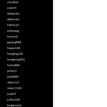
cloudbet
coke55
debet slot
debet slot
FAFA123
fullslotpg
funny18
gaojing888
happy168
hengjing168
hongkong456
hydra888
jinda55
jinda888
Joker123
Joker123th
juad69
judhai168
kingdom66