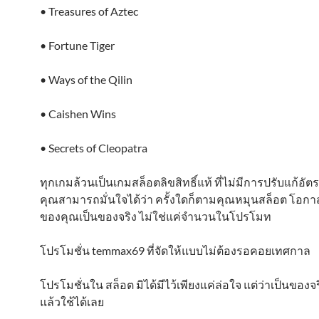
• Treasures of Aztec
• Fortune Tiger
• Ways of the Qilin
• Caishen Wins
• Secrets of Cleopatra
ทุกเกมล้วนเป็นเกมสล็อตลิขสิทธิ์แท้ ที่ไม่มีการปรับแก้อั
คุณสามารถมั่นใจได้ว่า ครั้งใดก็ตามคุณหมุนสล็อต โอก
ของคุณเป็นของจริง ไม่ใช่แค่จำนวนในโปรโมท
โปรโมชั่น temmax69 ที่จัดให้แบบไม่ต้องรอคอยเทศกาล
โปรโมชั่นใน สล็อต มิได้มีไว้เพียงแค่ล่อใจ แต่ว่าเป็นของจร
แล้วใช้ได้เลย