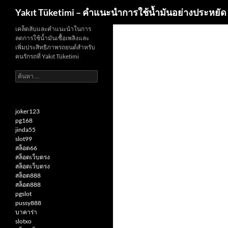
ค้นหา
Yakıt Tüketimi – คำแนะนำการใช้น้ำมันอย่างประหยัด
เคล็ดลับและคำแนะนำในการ
ลดการใช้น้ำมันเชื้อเพลิงและ
เพิ่มประสิทธิภาพรถยนต์สำหรับ
คนรักรถที่ Yakıt Tüketimi
ค้นหา
สำหรับ:
joker123
pg168
jinda55
slot99
สล็อต66
สล็อตเว็บตรง
สล็อตเว็บตรง
สล็อต888
สล็อต888
pgslot
pussy888
บาคาร่า
slotxo