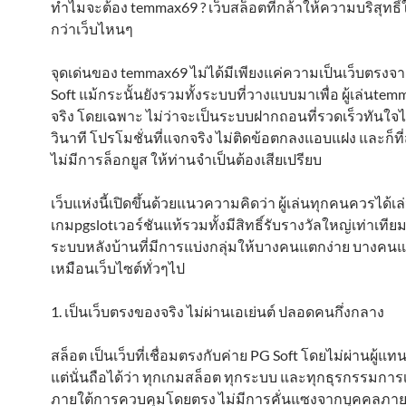
ทำไมจะต้อง temmax69 ? เว็บสล็อตที่กล้าให้ความบริสุทธิ์
กว่าเว็บไหนๆ
จุดเด่นของ temmax69 ไม่ได้มีเพียงแค่ความเป็นเว็บตรงจ
Soft แม้กระนั้นยังรวมทั้งระบบที่วางแบบมาเพื่อ ผู้เล่นte
จริง โดยเฉพาะ ไม่ว่าจะเป็นระบบฝากถอนที่รวดเร็วทันใจไม
วินาที โปรโมชั่นที่แจกจริง ไม่ติดข้อตกลงแอบแฝง และก็ที
ไม่มีการล็อกยูส ให้ท่านจำเป็นต้องเสียเปรียบ
เว็บแห่งนี้เปิดขึ้นด้วยแนวความคิดว่า ผู้เล่นทุกคนควรได้เล
เกมpgslotเวอร์ชันแท้รวมทั้งมีสิทธิ์รับรางวัลใหญ่เท่าเทียม
ระบบหลังบ้านที่มีการแบ่งกลุ่มให้บางคนแตกง่าย บางค
เหมือนเว็บไซต์ทั่วๆไป
1. เป็นเว็บตรงของจริง ไม่ผ่านเอเย่นต์ ปลอดคนกึ่งกลาง
สล็อต เป็นเว็บที่เชื่อมตรงกับค่าย PG Soft โดยไม่ผ่านผู้แ
แต่นั่นถือได้ว่า ทุกเกมสล็อต ทุกระบบ และทุกธุรกรรมการเง
ภายใต้การควบคุมโดยตรง ไม่มีการคั่นแซงจากบุคคลภาย