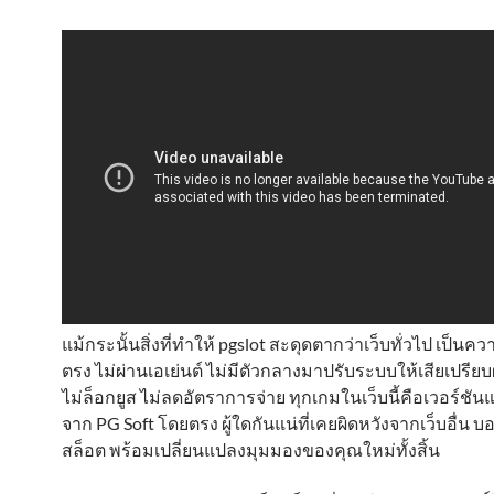
แม้กระนั้นสิ่งที่ทำให้ pgslot สะดุดตากว่าเว็บทั่วไป เป็นคว
ตรง ไม่ผ่านเอเย่นต์ ไม่มีตัวกลางมาปรับระบบให้เสียเปรียบผ
ไม่ล็อกยูส ไม่ลดอัตราการจ่าย ทุกเกมในเว็บนี้คือเวอร์ชัน
จาก PG Soft โดยตรง ผู้ใดกันแน่ที่เคยผิดหวังจากเว็บอื่น บ
สล็อต พร้อมเปลี่ยนแปลงมุมมองของคุณใหม่ทั้งสิ้น