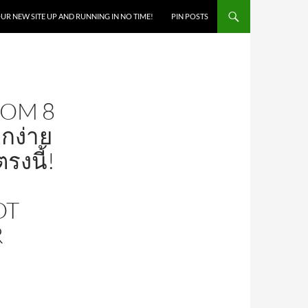
OUR NEW SITE UP AND RUNNING IN NO TIME!
PIN POSTS
OM 8
กง่าย
รงนี้!
OT
R