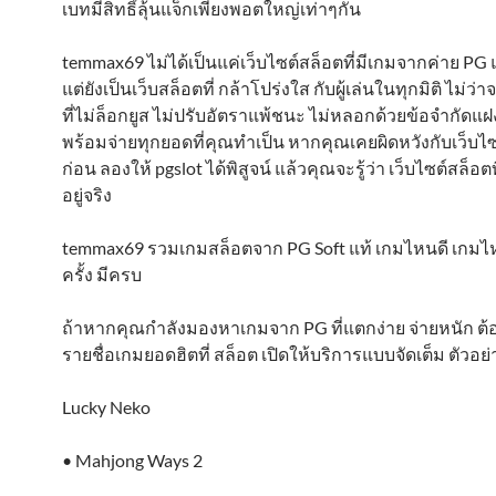
เบทมีสิทธิ์ลุ้นแจ็กเพียงพอตใหญ่เท่าๆกัน
temmax69 ไม่ได้เป็นแค่เว็บไซต์สล็อตที่มีเกมจากค่าย PG แท
แต่ยังเป็นเว็บสล็อตที่ กล้าโปร่งใส กับผู้เล่นในทุกมิติ ไม่ว
ที่ไม่ล็อกยูส ไม่ปรับอัตราแพ้ชนะ ไม่หลอกด้วยข้อจำกัดแฝ
พร้อมจ่ายทุกยอดที่คุณทำเป็น หากคุณเคยผิดหวังกับเว็บไซ
ก่อน ลองให้ pgslot ได้พิสูจน์ แล้วคุณจะรู้ว่า เว็บไซต์สล็อตท
อยู่จริง
temmax69 รวมเกมสล็อตจาก PG Soft แท้ เกมไหนดี เกม
ครั้ง มีครบ
ถ้าหากคุณกำลังมองหาเกมจาก PG ที่แตกง่าย จ่ายหนัก ต
รายชื่อเกมยอดฮิตที่ สล็อต เปิดให้บริการแบบจัดเต็ม ตัวอย่
Lucky Neko
• Mahjong Ways 2