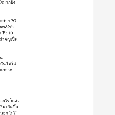
ใจมากยิ่ง
ากค่าย PG
mmax69ตัว
่ถึง 10
่สำคัญเป็น
่น
กัน ไม่ใช่
นแตกยาก
ทนอะไรก็แล้ว
ิน เกิดขึ้น
นอก ไม่มี