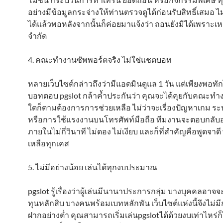
อย่างมีข้อมูลกระจ่างให้ท่านตรวจดูได้ก่อนรับสิทธิ์เสมอ ไ
ได้แล้วพอหลังจากนั้นก็ค่อยมาแจ้งว่า ถอนยังมิได้เพราะเหต
จำกัด
4. คณะทำงานซัพพอร์ตจริง ไม่ใช่แชตบอท
หลายเว็บไซต์กล่าวถึงว่ามีแอดมินดูแล 1 วัน แต่เพียงพอท
บอทตอบ pgslot กล้าค้ำประกันว่า คุณจะได้คุยกับคณะทำงา
ใดก็ตามต้องการการช่วยเหลือ ไม่ว่าจะเรื่องปัญหาเกม ร
หรือการใช้แรงงานบนโทรศัพท์มือถือ ทีมงานจะตอบกลับอ
ภายในไม่กี่วินาที ไม่ดอง ไม่เงียบ และก็ที่สำคัญคือพูดจาด
เหลือทุกเคส
5. ไม่มีอย่างน้อย เล่นได้ทุกงบประมาณ
pgslot รู้เรื่องว่าผู้เล่นมีนานาประการกลุ่ม บางบุคคลอาจจะ
ทุนหลักสิบ บางคนพร้อมเบทหลักพัน เว็บไซต์แห่งนี้จึงไม่มี
ฝากอย่างต่ำ คุณสามารถเริ่มเล่นpgslotได้ด้วยงบเท่าไหร่ก็