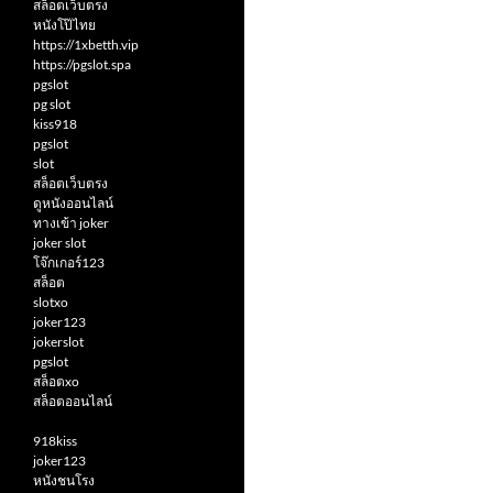
สล็อตเว็บตรง
หนังโป๊ไทย
https://1xbetth.vip
https://pgslot.spa
pgslot
pg slot
kiss918
pgslot
slot
สล็อตเว็บตรง
ดูหนังออนไลน์
ทางเข้า joker
joker slot
โจ๊กเกอร์123
สล็อต
slotxo
joker123
jokerslot
pgslot
สล็อตxo
สล็อตออนไลน์
918kiss
joker123
หนังชนโรง