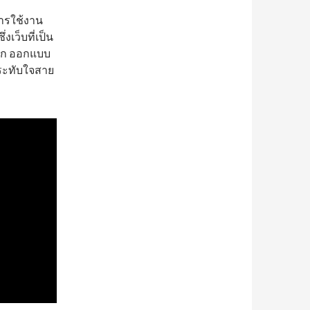
อการใช้งาน
งเว็บที่เป็น
อมาก ออกแบบ
ประทับใจสาย