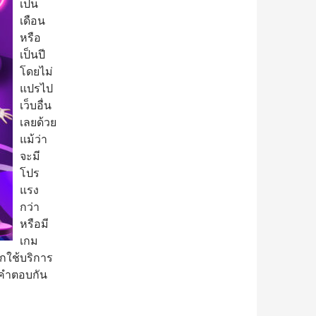
เป็น
เดือน
หรือ
เป็นปี
โดยไม่
แปรไป
เว็บอื่น
เลยด้วย
แม้ว่า
จะมี
โปร
แรง
กว่า
หรือมี
เกม
อกใช้บริการ
หาคำตอบกัน