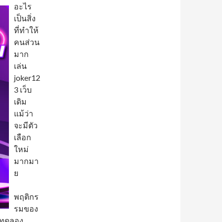
อะไร
เป็นสิ่ง
ที่ทำให้
คนส่วน
มาก
เล่น
joker12
3 เว็บ
เดิม
แม้ว่า
จะมีตัว
เลือก
ใหม่
มากมา
ย
พฤติกร
รมของ
จะทดลอง