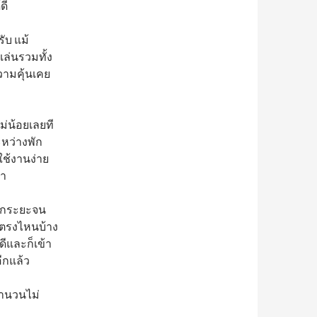
ดี
ับ แม้
เล่นรวมทั้ง
วามคุ้นเคย
่น้อยเลยที
หว่างพัก
ใช้งานง่าย
่า
ปสักระยะจน
รตรงไหนบ้าง
ดีและก็เข้า
ีกแล้ว
จำนวนไม่