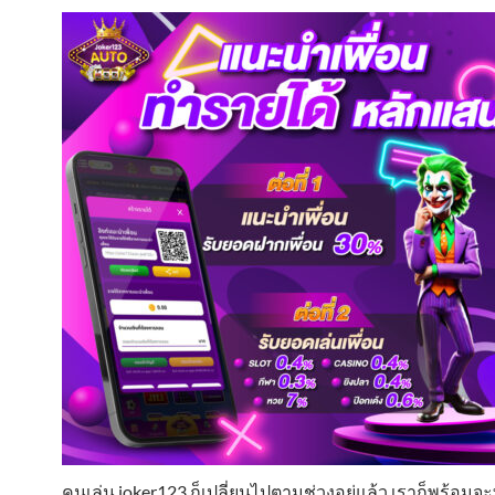
คนเล่น joker123 ก็เปลี่ยนไปตามช่วงอยู่แล้ว เราก็พร้อม