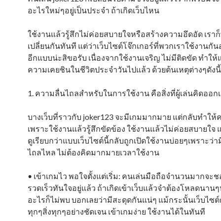
อะไรใหม่ๆอยู่เป็นประจำ ถ้าเกิดเว็บไหน
ใช้งานแล้วรู้สึกไม่ค่อยสบายใจหรือสร้างความอึดอัด เราก
เปลี่ยนกันทันที แต่ว่าเว็บไซต์โจ๊กเกอร์ที่พวกเราใช้งานกันอย
อีกแบบน่ะสิขอรับ เนื่องจากใช้งานเจริญ ไม่มีติดขัด ทำให้
ความเคยชินในชีวิตประจำวันไปแล้ว ด้วยต้นเหตุต่างๆดังนี้
1. ความลื่นไถลสำหรับในการใช้งาน คือสิ่งที่ผู้เล่นคิดออกเร
บางเว็บที่ราวกับ joker123 จะมีเกมมากมาย แต่กลับทำให้
เพราะใช้งานแล้วรู้สึกขัดข้อง ใช้งานแล้วไม่ค่อยสบายใจ แ
ดูเรียบกว่าแบบเว็บไซต์นี้กลับถูกเปิดใช้งานบ่อยๆเพราะว่า
ไถลไหล ไม่ต้องคิดมากมายเวลาใช้งาน
• เข้าเกมไว พอใจตั้งแต่เริ่ม: คนเล่นมือถือจำนวนมากจะช
รวดเร็วทันใจอยู่แล้ว ถ้าเกิดเข้าเว็บแล้วจำต้องโหลดนาน
อะไรก็ไม่พบ บอกเลยว่ามีสะดุดกันแน่ๆ แม้กระนั้นเว็บไซต์ต
ทุกๆสิ่งทุกๆอย่างชัดเจน เข้าเกมง่าย ใช้งานได้ในทันที