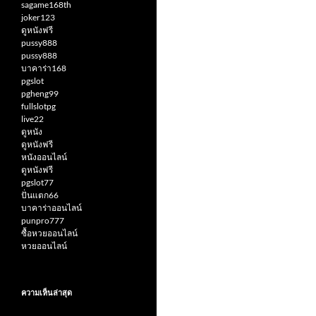
sagame168th
joker123
ดูหนังฟรี
pussy888
pussy888
บาคาร่า168
pgslot
pgheng99
fullslotpg
live22
ดูหนัง
ดูหนังฟรี
หนังออนไลน์
ดูหนังฟรี
pgslot77
ปั่นแตก66
บาคาร่าออนไลน์
punpro777
ซื้อหวยออนไลน์
หวยออนไลน์
ความเห็นล่าสุด