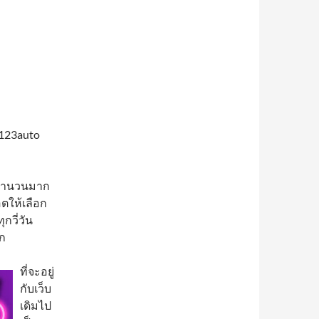
r123auto
คนจำนวนมาก
อตให้เลือก
กวี่วัน
าก
ที่จะอยู่
กับเว็บ
เดิมไป