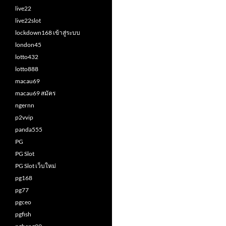
live22
live22slot
lockdown168 เข้าสู่ระบบ
london45
lotto432
lotto888
macau69
macau69 สมัคร
ngernn
p2vvip
panda555
PG
PG Slot
PG Slot เว็บใหม่
pg168
pg77
pgceo
pgfish