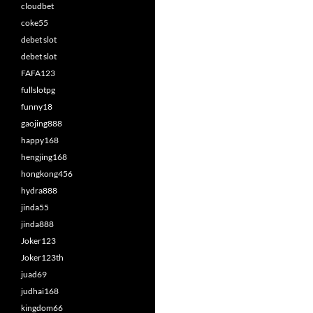
cloudbet
coke55
debet slot
debet slot
FAFA123
fullslotpg
funny18
gaojing888
happy168
hengjing168
hongkong456
hydra888
jinda55
jinda888
Joker123
Joker123th
juad69
judhai168
kingdom66