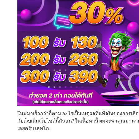
ใหม่มาเร็วกว่าก็ตาม อะไรเป็นเหตุผลที่แท้จริงของการเลื
กับเว็บเดิมเว็บไซต์นี้กันแน่? ในเนื้อหานี้ ผมจะพาคุณมา
เลยครับ เลทโก!