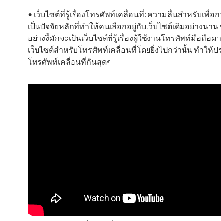
• เว็บไซต์ที่รู้เรื่องโทรศัพท์เคลื่อนที่: ความลื่นสำหรับเพื่
เป็นปัจจัยหลักที่ทำให้คนเลือกอยู่กับเว็บไซต์เดิมอย่างนาน ซึ่
อย่างงี้มักจะเป็นเว็บไซต์ที่รู้เรื่องผู้ใช้งานโทรศัพท์มือถื
เว็บไซต์สำหรับโทรศัพท์เคลื่อนที่โดยยิ่งไปกว่านั้น ทำให้
โทรศัพท์เคลื่อนที่กันสุดๆ