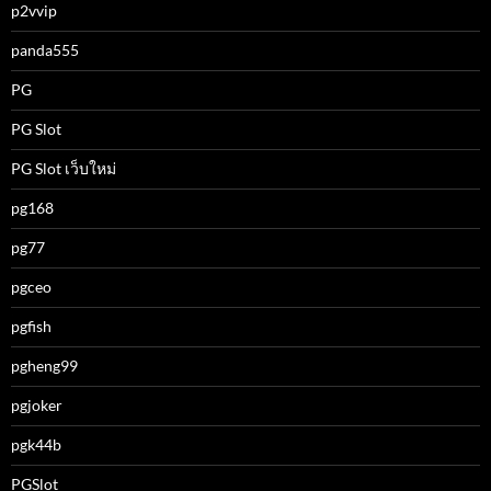
p2vvip
panda555
PG
PG Slot
PG Slot เว็บใหม่
pg168
pg77
pgceo
pgfish
pgheng99
pgjoker
pgk44b
PGSlot