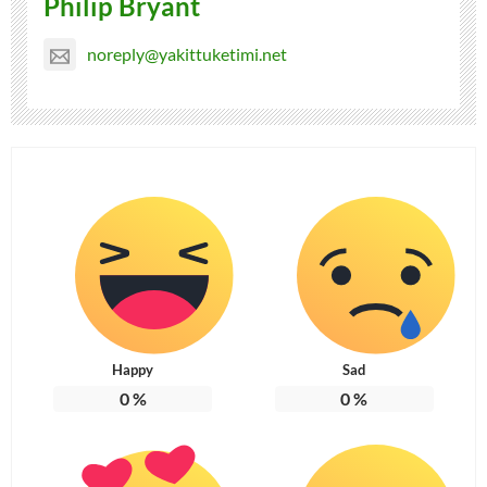
Philip Bryant
noreply@yakittuketimi.net
Happy
Sad
0
%
0
%