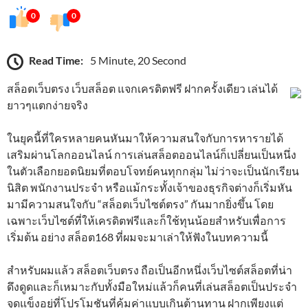
0
0
Read Time:
5 Minute, 20 Second
สล็อตเว็บตรง เว็บสล็อต แจกเครดิตฟรี ฝากครั้งเดียว เล่นได้
ยาวๆแตกง่ายจริง
ในยุคนี้ที่ใครหลายคนหันมาให้ความสนใจกับการหารายได้
เสริมผ่านโลกออนไลน์ การเล่นสล็อตออนไลน์ก็เปลี่ยนเป็นหนึ่ง
ในตัวเลือกยอดนิยมที่ตอบโจทย์คนทุกกลุ่ม ไม่ว่าจะเป็นนักเรียน
นิสิต พนักงานประจำ หรือแม้กระทั้งเจ้าของธุรกิจต่างก็เริ่มหัน
มามีความสนใจกับ “สล็อตเว็บไซต์ตรง” กันมากยิ่งขึ้น โดย
เฉพาะเว็บไซต์ที่ให้เครดิตฟรีและก็ใช้ทุนน้อยสำหรับเพื่อการ
เริ่มต้น อย่าง สล็อต168 ที่ผมจะมาเล่าให้ฟังในบทความนี้
สำหรับผมแล้ว สล็อตเว็บตรง ถือเป็นอีกหนึ่งเว็บไซต์สล็อตที่น่า
ดึงดูดและก็เหมาะกับทั้งมือใหม่แล้วก็คนที่เล่นสล็อตเป็นประจำ
จุดแข็งอยู่ที่โปรโมชันที่คุ้มค่าแบบเกินต้านทาน ฝากเพียงแต่