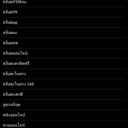
สล็อต918kiss
สล็อต99
สล็อตpg
สล็อตxo
สล็อตสด
สล็อตออนไลน์
สล็อตเครดิตฟรี
สล็อตเว็บตรง
สล็อตเว็บตรง 168
สล็อตแตกดี
สูตรสล็อต
หนังออนไลน์
หวยออนไลน์