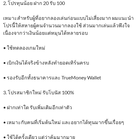
2. โปรทุนน้อย ฝาก 20 รับ 100
เหมาะสำหรับผู้ที่อยากลองเล่นก่อนแบบไม่เสี่ยงมาก ผมแนะนำ
โปรนี้ให้สหายผู้คนจำนวนมากลองใช้ ส่วนมากเล่นแล้วพึงใจ
เนื่องจากว่าเงินน้อยแต่หมุนได้หลายรอบ
• ใช้ทดลองเกมใหม่
• เบิกเงินได้จริงข้างหลังทำยอดเทิร์นครบ
• รองรับอีกทั้งธนาคารและ TrueMoney Wallet
3. โปรสมาชิกใหม่ รับโบนัส 100%
• ฝากเท่าใด รับเพิ่มเติมอีกเท่าตัว
• เหมาะกับคนที่เริ่มต้นใหม่ และอยากได้ทุนมากขึ้นเรื่อยๆ
• ใช้ได้ครั้งเดียว แต่ว่าคุ้มมากมาย