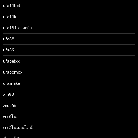
ufa11bet
ufa11k
ufa191 ทางเข้า
ufa88
ufa89
ufabetxx
ufabombx
ufasnake
xin88
zeus66
คาสิโน
คาสิโนออนไลน์