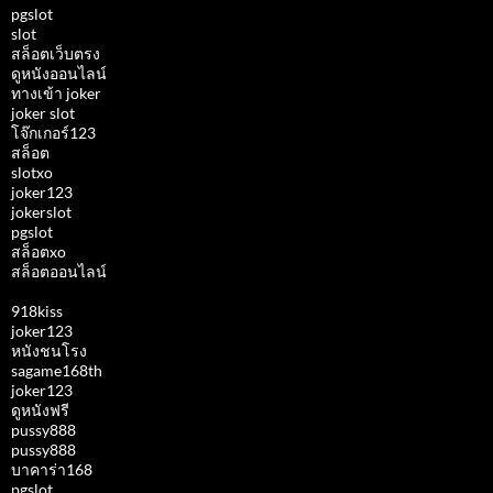
pgslot
slot
สล็อตเว็บตรง
ดูหนังออนไลน์
ทางเข้า joker
joker slot
โจ๊กเกอร์123
สล็อต
slotxo
joker123
jokerslot
pgslot
สล็อตxo
สล็อตออนไลน์
918kiss
joker123
หนังชนโรง
sagame168th
joker123
ดูหนังฟรี
pussy888
pussy888
บาคาร่า168
pgslot