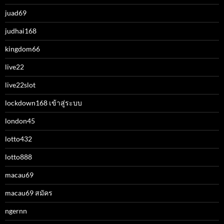
juad69
judhai168
kingdom66
live22
live22slot
lockdown168 เข้าสู่ระบบ
london45
lotto432
lotto888
macau69
macau69 สมัคร
ngernn