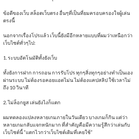
ข้อดีของเว็บ สล็อตเว็บตรง อื่นๆที่เป็นที่ยมครอบครองใจผู้เล่น
ตรงนี้
นอกจากเรื่องโปรแล้ว เว็บนี้ยังมีอีกหลายแบบที่ผมว่าเหนือกว่า
เว็บไซต์ทั่วๆไป:
1. ระบบอัตโนมัติทั้งยังเว็บ
ทั้งยังการฝาก การถอน การรับโปร ทุกๆสิ่งทุกๆอย่างทำเป็นเอง
ผ่านระบบ ไม่ต้องรอคอยแอดไม่น ไม่ต้องแคปสลิป ใช้เวลาไม่
ถึง 10 วินาที
2. ไม่ล็อกยูส เล่นยังไงก็แตก
ผมทดลองแปลงหลายเกมภายในวันเดียว บางเกมก็กิน แต่ว่า
หลายเกมกลับแจกหนักมาก ที่สำคัญคือมีความรู้สึกว่าเล่นกับ
เว็บไซต์นี้ “แตกไวกว่าเว็บไซต์เดิมที่เคยใช้”