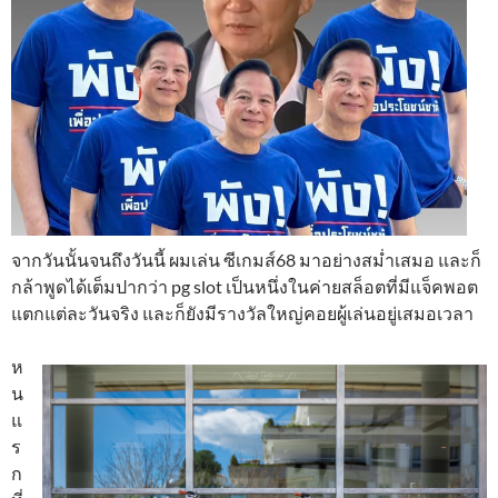
จากวันนั้นจนถึงวันนี้ ผมเล่น ซีเกมส์68 มาอย่างสม่ำเสมอ และก็
กล้าพูดได้เต็มปากว่า pg slot เป็นหนึ่งในค่ายสล็อตที่มีแจ็คพอต
แตกแต่ละวันจริง และก็ยังมีรางวัลใหญ่คอยผู้เล่นอยู่เสมอเวลา
ห
น
แ
ร
ก