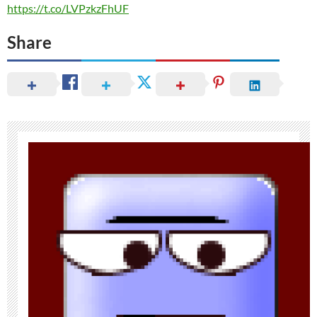
https://t.co/LVPzkzFhUF
Share