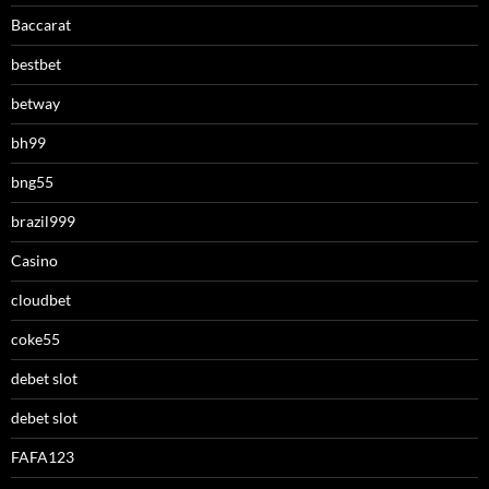
Baccarat
bestbet
betway
bh99
bng55
brazil999
Casino
cloudbet
coke55
debet slot
debet slot
FAFA123