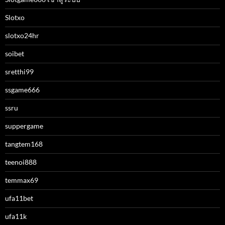
Slotxo
slotxo24hr
soibet
sretthi99
ssgame666
ssru
suppergame
tangtem168
teenoi888
temmax69
ufa11bet
ufa11k