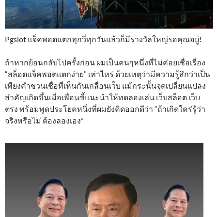
Pgslot แจ็คพอตแตกทุกวี่ทุกวันแล้วก็มีรางวัลใหญ่รอคุณอยู่!
ถ้าหากย้อนกลับไปครั้งก่อน ผมเป็นคนๆหนึ่งที่ไม่ค่อยเชื่อเรื่อง
“สล็อตแจ็คพอตแตกง่าย” เท่าไหร่ ด้วยเหตุว่ามีความรู้สึกว่าเป็น
เพียงคำชวนเชื่อที่เห็นกันเกลื่อนเว็บ แม้กระนั้นจุดเปลี่ยนแปลง
สำคัญเกิดขึ้นเมื่อเพื่อนซี้แนะนำให้ทดลองเล่น เว็บสล็อต เว็บ
ตรง พร้อมพูดประโยคหนึ่งที่ผมยังคิดออกดีว่า “ถ้าเกิดใคร่รู้ว่า
จริงหรือไม่ ต้องลองเอง”