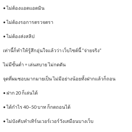
• ไม่ต้องแอดแอดมิน
• ไม่ต้องรอการตรวจตรา
• ไม่ต้องส่งสลิป
เท่านี้ก็ทำให้รู้สึกอุ่นใจแล้วว่า เว็บไซต์นี้ “จ่ายจริง”
ไม่มีขั้นต่ำ = เล่นสบาย ไม่กดดัน
จุดที่ผมชอบมากมายเป็น ไม่มีอย่างน้อยทั้งฝากแล้วก็ถอน
• ฝาก 20 ก็เล่นได้
• ได้กำไร 40–50 บาท ก็กดถอนได้
• ไม่บังคับทำเทิร์นเวอร์เวอร์วังเสมือนบางเว็บ