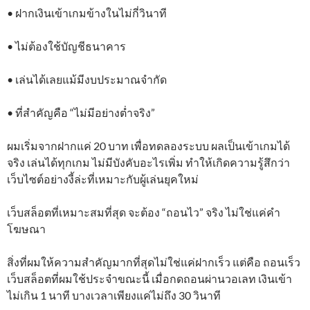
• ฝากเงินเข้าเกมข้างในไม่กี่วินาที
• ไม่ต้องใช้บัญชีธนาคาร
• เล่นได้เลยแม้มีงบประมาณจำกัด
• ที่สำคัญคือ “ไม่มีอย่างต่ำจริง”
ผมเริ่มจากฝากแค่ 20 บาท เพื่อทดลองระบบ ผลเป็นเข้าเกมได้
จริง เล่นได้ทุกเกม ไม่มีบังคับอะไรเพิ่ม ทำให้เกิดความรู้สึกว่า
เว็บไซต์อย่างงี้ล่ะที่เหมาะกับผู้เล่นยุคใหม่
เว็บสล็อตที่เหมาะสมที่สุด จะต้อง “ถอนไว” จริง ไม่ใช่แค่คำ
โฆษณา
สิ่งที่ผมให้ความสำคัญมากที่สุดไม่ใช่แค่ฝากเร็ว แต่คือ ถอนเร็ว
เว็บสล็อตที่ผมใช้ประจำขณะนี้ เมื่อกดถอนผ่านวอเลท เงินเข้า
ไม่เกิน 1 นาที บางเวลาเพียงแค่ไม่ถึง 30 วินาที