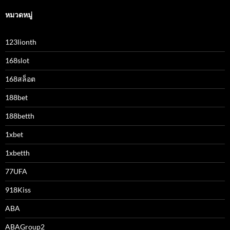
หมวดหมู่
123lionth
168slot
168สล็อต
188bet
188betth
1xbet
1xbetth
77UFA
918Kiss
ABA
ABAGroup2