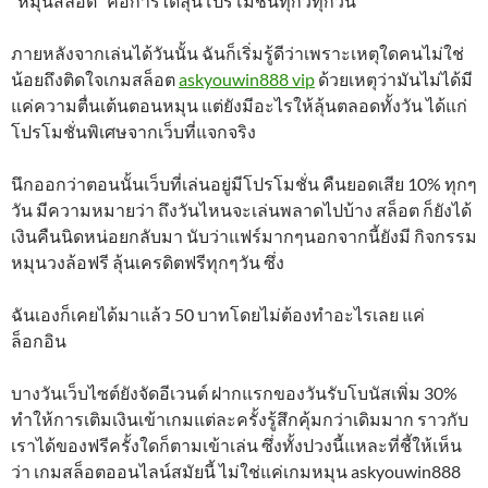
“หมุนสล็อต” คือการได้ลุ้นโปรโมชั่นทุกวี่ทุกวัน
ภายหลังจากเล่นได้วันนั้น ฉันก็เริ่มรู้ดีว่าเพราะเหตุใดคนไม่ใช่
น้อยถึงติดใจเกมสล็อต
askyouwin888 vip
ด้วยเหตุว่ามันไม่ได้มี
แค่ความตื่นเต้นตอนหมุน แต่ยังมีอะไรให้ลุ้นตลอดทั้งวัน ได้แก่
โปรโมชั่นพิเศษจากเว็บที่แจกจริง
นึกออกว่าตอนนั้นเว็บที่เล่นอยู่มีโปรโมชั่น คืนยอดเสีย 10% ทุกๆ
วัน มีความหมายว่า ถึงวันไหนจะเล่นพลาดไปบ้าง สล็อต ก็ยังได้
เงินคืนนิดหน่อยกลับมา นับว่าแฟร์มากๆนอกจากนี้ยังมี กิจกรรม
หมุนวงล้อฟรี ลุ้นเครดิตฟรีทุกๆวัน ซึ่ง
ฉันเองก็เคยได้มาแล้ว 50 บาทโดยไม่ต้องทำอะไรเลย แค่
ล็อกอิน
บางวันเว็บไซต์ยังจัดอีเวนต์ ฝากแรกของวันรับโบนัสเพิ่ม 30%
ทำให้การเติมเงินเข้าเกมแต่ละครั้งรู้สึกคุ้มกว่าเดิมมาก ราวกับ
เราได้ของฟรีครั้งใดก็ตามเข้าเล่น ซึ่งทั้งปวงนี้แหละที่ชี้ให้เห็น
ว่า เกมสล็อตออนไลน์สมัยนี้ ไม่ใช่แค่เกมหมุน askyouwin888