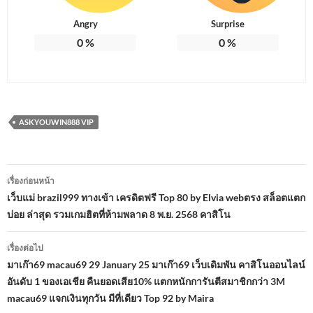
Angry
Surprise
0
%
0
%
ASKYOUWIN888 VIP
เมนู
เรื่องก่อนหน้า
นำทาง
เว็บแม่ brazil999 ทางเข้า เครดิตฟรี Top 80 by Elvia webตรง สล็อตแตก
บ่อย ล่าสุด รวมเกมฮิตที่ห้ามพลาด 8 พ.ย. 2568 คาสิโน
เรื่อง
เรื่องต่อไป
มาเก๊า69 macau69 29 January 25 มาเก๊า69 เว็บเดิมพัน คาสิโนออนไลน์
อันดับ 1 ของเอเชีย คืนยอดเสีย10% แตกหนักการันตีสมาชิกกว่า 3M
macau69 แจกเงินทุกวัน มีที่เดียว Top 92 by Maira