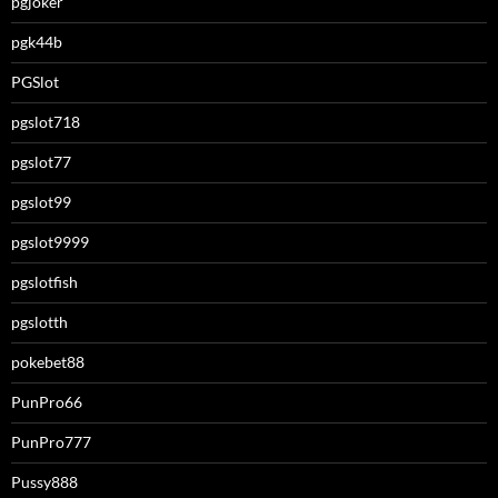
pgjoker
pgk44b
PGSlot
pgslot718
pgslot77
pgslot99
pgslot9999
pgslotfish
pgslotth
pokebet88
PunPro66
PunPro777
Pussy888