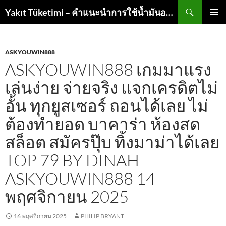
ค้นหา
Yakıt Tüketimi – คำแนะนำการใช้น้ำมันอย่างประหยัด
ข้าม
เมนูหลัก
ไป
ยัง
เนื้อหา
ASKYOUWIN888
ASKYOUWIN888 เกมมาแรง
เล่นง่าย จ่ายจริง แจกเครดิตไม่
อั้น ทุกยูสเซอร์ ถอนได้เลย ไม่
ต้องทำยอด บาคาร่า ห้องสด
สล็อต สมัครปุ๊บ ทิ้งมาม่าได้เลย
TOP 79 BY DINAH
ASKYOUWIN888 14
พฤศจิกายน 2025
16 พฤศจิกายน 2025
PHILIP BRYANT