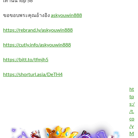
เท่านั้น Top 58
ขอขอบพระคุณอ้างอิง
askyouwin888
https://rebrand.ly/askyouwin888
https://cutly.info/askyouwin888
https://bitt.to/tfmjh5
https://shorturl.asia/DeTH4
ht
tp
s:/
/t.
co
/y
M