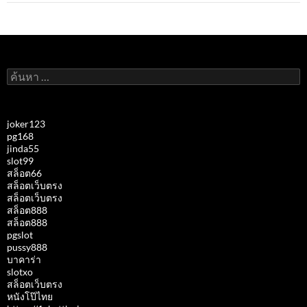
ค้นหา
สำหรับ:
joker123
pg168
jinda55
slot99
สล็อต66
สล็อตเว็บตรง
สล็อตเว็บตรง
สล็อต888
สล็อต888
pgslot
pussy888
บาคาร่า
slotxo
สล็อตเว็บตรง
หนังโป๊ไทย