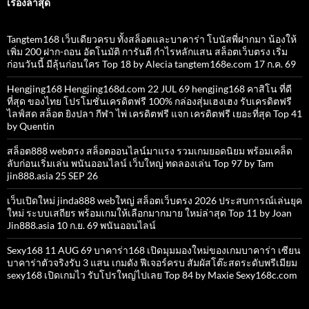
เรื่องล่าสุด
Tangtem168 เว็บเดียวครบ ทั้งสล็อตและบาคาร่า โบนัสพี่ฝากมา น้องให้
เพิ่ม 200 ฝาก-ถอน อัตโนมัติ การันตี กำไรหลักแสน สล็อตเว็บตรง เริ่ม
ก่อนวันนี้ มีลุ้นก่อนใคร Top 18 by Alecia tangtem168e.com 17 ก.ค. 69
Hengjing168 Hengjing168d.com 22 JUL 69 hengjing168 คาสิโน ที่ดี
ที่สุด ของไทย โปรโมชั่นเครดิตฟรี 100% กล่องสุ่มเฮงเฮง รับเครดิตฟรี
ไลฟ์สด สล็อต ยิงปลา กีฬา ไพ่ เครดิตฟรี แจก เครดิตฟรี เยอะที่สุด Top 41
by Quentin
สล็อต888 webตรง สล็อตออนไลน์มาแรง รวมเกมยอดนิยม พร้อมเคล็ด
ลับก่อนเริ่มเล่น พนันออนไลน์ เว็บใหญ่ ทดลองเล่น Top 97 by Tam
jin888.asia 25 SEP 26
เว็บเปิดใหม่ jinda888 webใหญ่ สล็อตเว็บตรง 2026 ประสบการณ์เล่นยุค
ใหม่ ระบบเสถียร พร้อมเกมให้เลือกมากมาย ใหม่ล่าสุด Top 11 by Joan
Jin888.asia 10 ก.ย. 69 พนันออนไลน์
Sexy168 11 AUG 69 บาคาร่า168 เปิดมุมมองใหม่ของเกมบาคาร่า เซียน
บาคาร่าตัวจริงรับ 3 แสน เกมดัง ฟีเจอร์ครบ สัมผัสโต๊ะสดระดับพรีเมียม
sexy168 เปิดเกมไว รับโปรใหญ่ไปเลย Top 84 by Maxie Sexy168c.com