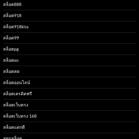
สล็อต888
สล็อต918
สล็อต918kiss
สล็อต99
สล็อตpg
สล็อตxo
สล็อตสด
สล็อตออนไลน์
สล็อตเครดิตฟรี
สล็อตเว็บตรง
สล็อตเว็บตรง 168
สล็อตแตกดี
สูตรสล็อต