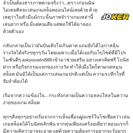
จำเป็นต้องสารภาพตามจริงว่า…คราวก่อนฉัน
ไม่เคยคิดจะเล่นเกมสล็อตออนไลน์เลยด้วย ด้วย
เหตุว่าในหัวมีแม้กระนั้นภาพจำว่าเกมเหล่านี้
เล่นยาก หรือ มีแต่คนเสีย แต่พอใช้ได้มาลอง
ด้วยตัวเอง
กลับกลายเป็นว่ามันบันเทิงใจเกินคาด แถมยังได้โอกาสลุ้น
รางวัลได้จริงๆทุกๆวัน โดยเฉพาะเมื่อได้เจอกับเว็บไซต์ที่มีโปร
โมชั่นดีๆ askyouwin888 เข้ามาช่วยเสริม อย่างเครดิตฟรี โบนัส
ฝาก หรือกิจกรรมแจกของรางวัล ทำให้เมื่อใดก็ตามกดหมุน
สล็อต มันมิได้เป็นแค่การเล่นเกมปกติ แต่เป็น ความระทึกใจที่
จับจำต้องได้
เริ่มจากความข้องใจ… กระทั่งกลายเป็นความหลงใหลในความ
ง่ายของเกม สล็อต
ทุกๆสิ่งทุกๆอย่างเริ่มจากการเห็นเพื่อนฝูงแชร์ในโซเชียลว่า เล่น
เกมสล็อตได้โบนัสหลักพัน จากทุนเพียงแค่ร้อยเดียว! ตอนแรกก็
มีความคิดว่าอาจจะอวด แต่ด้วยความต้องการอยากจะรู้อยาก