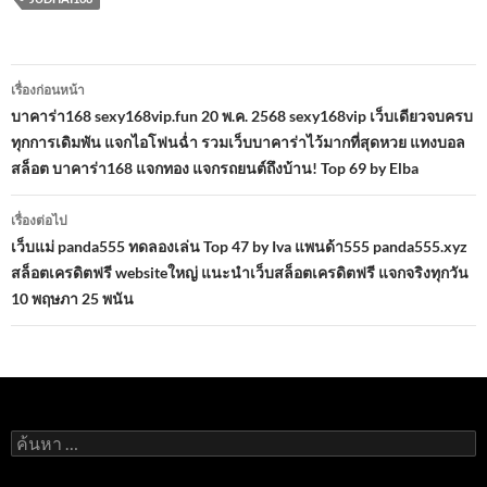
เมนู
เรื่องก่อนหน้า
นำทาง
บาคาร่า168 sexy168vip.fun 20 พ.ค. 2568 sexy168vip เว็บเดียวจบครบ
ทุกการเดิมพัน แจกไอโฟนฉ่ำ รวมเว็บบาคาร่าไว้มากที่สุดหวย แทงบอล
เรื่อง
สล็อต บาคาร่า168 แจกทอง แจกรถยนต์ถึงบ้าน! Top 69 by Elba
เรื่องต่อไป
เว็บแม่ panda555 ทดลองเล่น Top 47 by Iva แพนด้า555 panda555.xyz
สล็อตเครดิตฟรี websiteใหญ่ แนะนำเว็บสล็อตเครดิตฟรี แจกจริงทุกวัน
10 พฤษภา 25 พนัน
ค้นหา
สำหรับ: