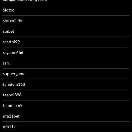
Slotxo
slotxo24hr
soibet
sretthi99
ssgame666
ssru
suppergame
tangtem168
teenoi888
temmax69
ufa11bet
ufa11k