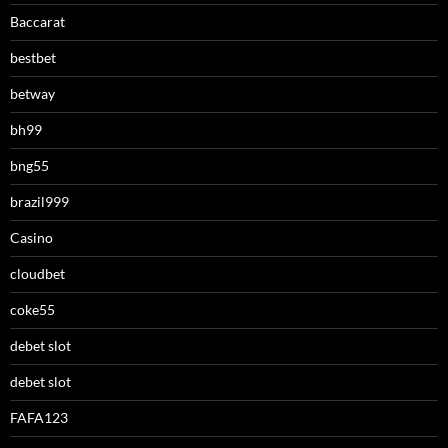
Baccarat
bestbet
betway
bh99
bng55
brazil999
Casino
cloudbet
coke55
debet slot
debet slot
FAFA123