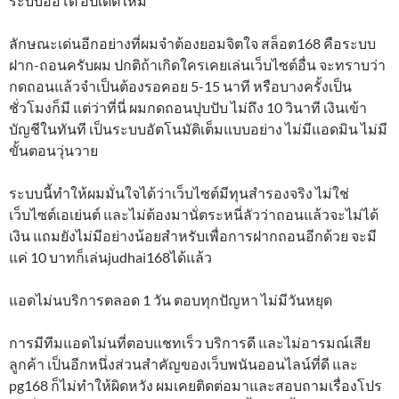
ระบบออโต้ อัปเดตใหม่
ลักษณะเด่นอีกอย่างที่ผมจำต้องยอมจิตใจ สล็อต168 คือระบบ
ฝาก-ถอนครับผม ปกติถ้าเกิดใครเคยเล่นเว็บไซต์อื่น จะทราบว่า
กดถอนแล้วจำเป็นต้องรอคอย 5-15 นาที หรือบางครั้งเป็น
ชั่วโมงก็มี แต่ว่าที่นี่ ผมกดถอนปุบปับ ไม่ถึง 10 วินาที เงินเข้า
บัญชีในทันที เป็นระบบอัตโนมัติเต็มแบบอย่าง ไม่มีแอดมิน ไม่มี
ขั้นตอนวุ่นวาย
ระบบนี้ทำให้ผมมั่นใจได้ว่าเว็บไซต์มีทุนสำรองจริง ไม่ใช่
เว็บไซต์เอเย่นต์ และไม่ต้องมานั่ตระหนี่ลัวว่าถอนแล้วจะไม่ได้
เงิน แถมยังไม่มีอย่างน้อยสำหรับเพื่อการฝากถอนอีกด้วย จะมี
แค่ 10 บาทก็เล่นjudhai168ได้แล้ว
แอดไม่นบริการตลอด 1 วัน ตอบทุกปัญหา ไม่มีวันหยุด
การมีทีมแอดไม่นที่ตอบแชทเร็ว บริการดี และไม่อารมณ์เสีย
ลูกค้า เป็นอีกหนึ่งส่วนสำคัญของเว็บพนันออนไลน์ที่ดี และ
pg168 ก็ไม่ทำให้ผิดหวัง ผมเคยติดต่อมาและสอบถามเรื่องโปร