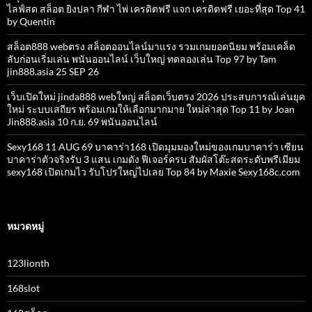
ไลฟ์สด สล็อต ยิงปลา กีฬา ไพ่ เครดิตฟรี แจก เครดิตฟรี เยอะที่สุด Top 41
by Quentin
สล็อต888 webตรง สล็อตออนไลน์มาแรง รวมเกมยอดนิยม พร้อมเคล็ด
ลับก่อนเริ่มเล่น พนันออนไลน์ เว็บใหญ่ ทดลองเล่น Top 97 by Tam
jin888.asia 25 SEP 26
เว็บเปิดใหม่ jinda888 webใหญ่ สล็อตเว็บตรง 2026 ประสบการณ์เล่นยุค
ใหม่ ระบบเสถียร พร้อมเกมให้เลือกมากมาย ใหม่ล่าสุด Top 11 by Joan
Jin888.asia 10 ก.ย. 69 พนันออนไลน์
Sexy168 11 AUG 69 บาคาร่า168 เปิดมุมมองใหม่ของเกมบาคาร่า เซียน
บาคาร่าตัวจริงรับ 3 แสน เกมดัง ฟีเจอร์ครบ สัมผัสโต๊ะสดระดับพรีเมียม
sexy168 เปิดเกมไว รับโปรใหญ่ไปเลย Top 84 by Maxie Sexy168c.com
หมวดหมู่
123lionth
168slot