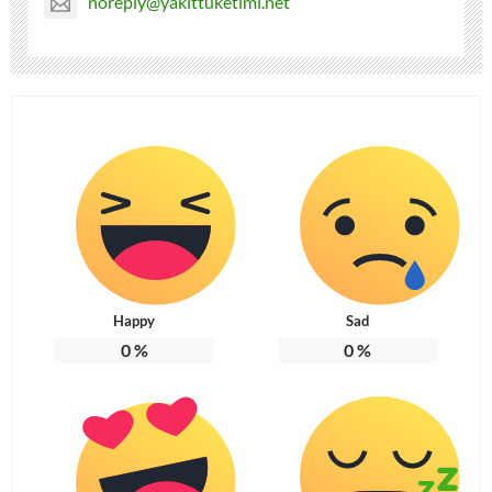
noreply@yakittuketimi.net
Happy
Sad
0
%
0
%