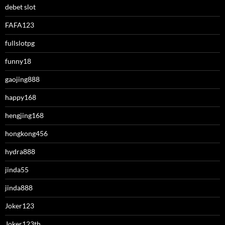
debet slot
FAFA123
fullslotpg
funny18
gaojing888
happy168
hengjing168
hongkong456
hydra888
jinda55
jinda888
Joker123
Joker123th