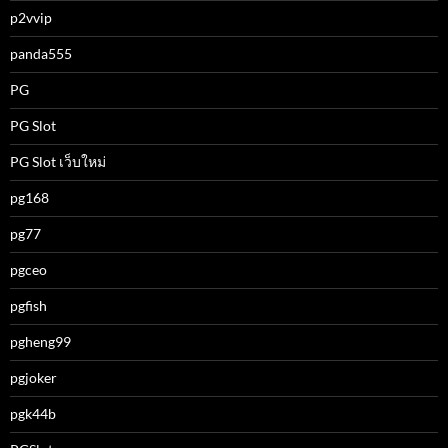
p2vvip
panda555
PG
PG Slot
PG Slot เว็บใหม่
pg168
pg77
pgceo
pgfish
pgheng99
pgjoker
pgk44b