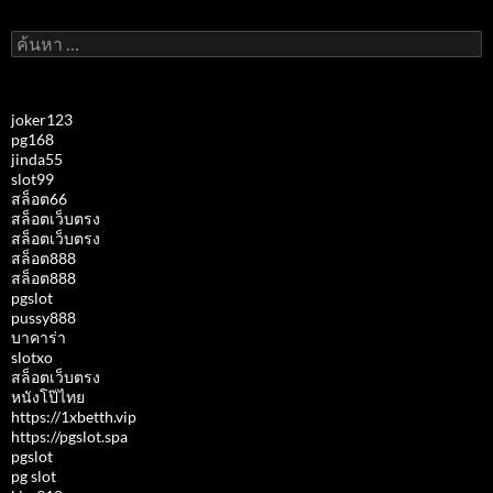
ค้นหา
สำหรับ:
joker123
pg168
jinda55
slot99
สล็อต66
สล็อตเว็บตรง
สล็อตเว็บตรง
สล็อต888
สล็อต888
pgslot
pussy888
บาคาร่า
slotxo
สล็อตเว็บตรง
หนังโป๊ไทย
https://1xbetth.vip
https://pgslot.spa
pgslot
pg slot