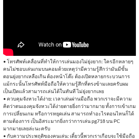
• โทรศัพท์เคลื่อนที่ทำให้การเล่นมองไม่ยุ่งยาก: ใครอีกหลายๆ
คนไม่ชอบเล่นเกมบนคอมด้วยเหตุว่ามีความรู้สึกว่ามันมีขั้น
ตอนยุ่งยากเหลือเกิน ต้องหน้าโต๊ะ ต้องเปิดหลายกระบวนการ
แม้กระนั้นโทรศัพท์มือถือให้ความรู้สึกที่ตรงข้ามเลยครับผม
เป็นเปิดแล้วสามารถเล่นได้ในทันที ไม่ยุ่งยากเลย
• ควบคุมจังหวะได้ง่าย: เวลาเล่นผ่านมือถือ พวกเราจะมีความ
คิดว่าตนเองคุมจังหวะได้ง่ายดายยิ่งกว่ามากมาย ทั้งการเข้าเกม
การเปลี่ยนเกม หรือการหยุดเล่น สามารถทำอะไรตอนไหนก็ได้
ตามต้องการ เป็นอิสระมากยิ่งกว่าการเล่น pg718 บน PC
มากมายเลยล่ะนะครับ
• กับความประพฤติของคนเล่น: เดี๋ยวนี้พวกเราเกือบจะใช้มือถือ