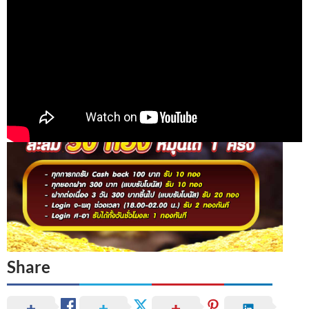
Share