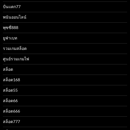
ปั่นแตก77
พนันออนไลน์
พุซซี่888
ยูฟ่าเบท
รวมเกมสล็อต
ศูนย์รวมเกมไพ่
สล็อต
สล็อต168
สล็อต55
สล็อต66
สล็อต666
สล็อต777