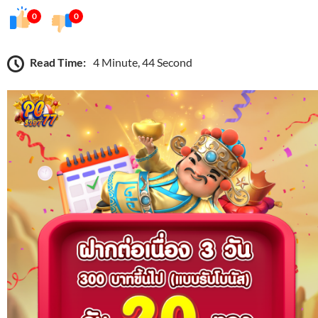
0
0
Read Time:
4 Minute, 44 Second