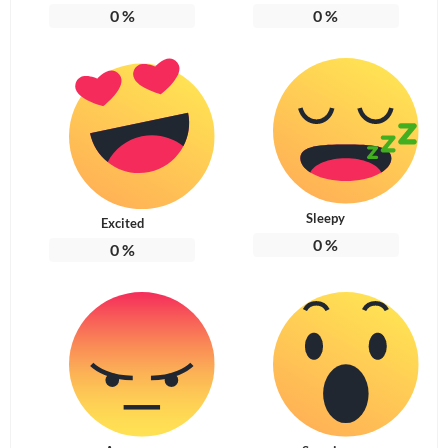
0
%
0
%
Sleepy
Excited
0
%
0
%