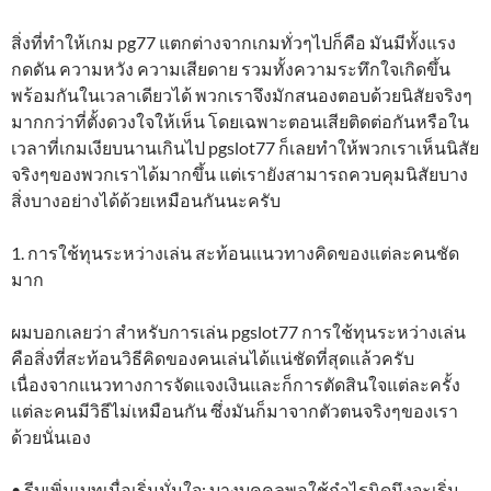
สิ่งที่ทำให้เกม pg77 แตกต่างจากเกมทั่วๆไปก็คือ มันมีทั้งแรง
กดดัน ความหวัง ความเสียดาย รวมทั้งความระทึกใจเกิดขึ้น
พร้อมกันในเวลาเดียวได้ พวกเราจึงมักสนองตอบด้วยนิสัยจริงๆ
มากกว่าที่ตั้งดวงใจให้เห็น โดยเฉพาะตอนเสียติดต่อกันหรือใน
เวลาที่เกมเงียบนานเกินไป pgslot77 ก็เลยทำให้พวกเราเห็นนิสัย
จริงๆของพวกเราได้มากขึ้น แต่เรายังสามารถควบคุมนิสัยบาง
สิ่งบางอย่างได้ด้วยเหมือนกันนะครับ
1. การใช้ทุนระหว่างเล่น สะท้อนแนวทางคิดของแต่ละคนชัด
มาก
ผมบอกเลยว่า สำหรับการเล่น pgslot77 การใช้ทุนระหว่างเล่น
คือสิ่งที่สะท้อนวิธีคิดของคนเล่นได้แน่ชัดที่สุดแล้วครับ
เนื่องจากแนวทางการจัดแจงเงินและก็การตัดสินใจแต่ละครั้ง
แต่ละคนมีวิธีไม่เหมือนกัน ซึ่งมันก็มาจากตัวตนจริงๆของเรา
ด้วยนั่นเอง
• รีบเพิ่มเบทเมื่อเริ่มมั่นใจ: บางบุคคลพอใช้กำไรนิดนึงจะเริ่ม