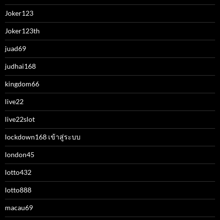
Joker123
Joker123th
juad69
judhai168
kingdom66
live22
live22slot
lockdown168 เข้าสู่ระบบ
london45
lotto432
lotto888
macau69