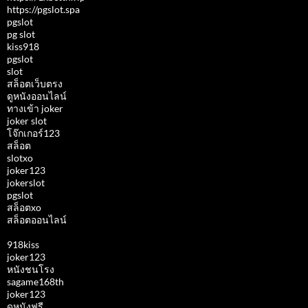
https://pgslot.spa
pgslot
pg slot
kiss918
pgslot
slot
สล็อตเว็บตรง
ดูหนังออนไลน์
ทางเข้า joker
joker slot
โจ๊กเกอร์123
สล็อต
slotxo
joker123
jokerslot
pgslot
สล็อตxo
สล็อตออนไลน์
918kiss
joker123
หนังชนโรง
sagame168th
joker123
ดูหนังฟรี