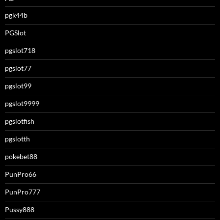
pgk44b
PGSlot
pgslot718
pgslot77
pgslot99
pgslot9999
pgslotfish
pgslotth
pokebet88
PunPro66
PunPro777
Pussy888