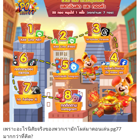
เพราะอะไรนิสัยจริงของพวกเรามักโผล่มาตอนเล่น pg77
มากกว่าที่คิด?