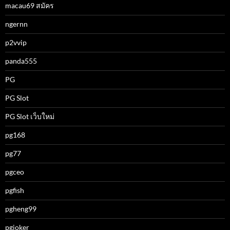
macau69 สมัคร
ngernn
p2vvip
panda555
PG
PG Slot
PG Slot เว็บใหม่
pg168
pg77
pgceo
pgfish
pgheng99
pgjoker