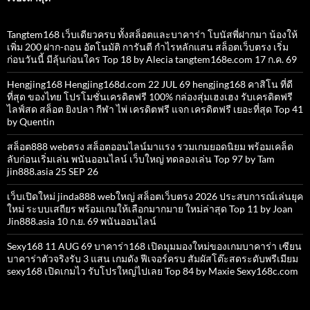
Tangtem168 เว็บเดียวครบ ทั้งสล็อตและบาคาร่า โบนัสพี่ฝากมา น้องให้
เพิ่ม 200 ฝาก-ถอน อัตโนมัติ การันตี กำไรหลักแสน สล็อตเว็บตรง เริ่ม
ก่อนวันนี้ มีลุ้นก่อนใคร Top 18 by Alecia tangtem168e.com 17 ก.ค. 69
Hengjing168 Hengjing168d.com 22 JUL 69 hengjing168 คาสิโน ที่ดี
ที่สุด ของไทย โปรโมชั่นเครดิตฟรี 100% กล่องสุ่มเฮงเฮง รับเครดิตฟรี
ไลฟ์สด สล็อต ยิงปลา กีฬา ไพ่ เครดิตฟรี แจก เครดิตฟรี เยอะที่สุด Top 41
by Quentin
สล็อต888 webตรง สล็อตออนไลน์มาแรง รวมเกมยอดนิยม พร้อมเคล็ด
ลับก่อนเริ่มเล่น พนันออนไลน์ เว็บใหญ่ ทดลองเล่น Top 97 by Tam
jin888.asia 25 SEP 26
เว็บเปิดใหม่ jinda888 webใหญ่ สล็อตเว็บตรง 2026 ประสบการณ์เล่นยุค
ใหม่ ระบบเสถียร พร้อมเกมให้เลือกมากมาย ใหม่ล่าสุด Top 11 by Joan
Jin888.asia 10 ก.ย. 69 พนันออนไลน์
Sexy168 11 AUG 69 บาคาร่า168 เปิดมุมมองใหม่ของเกมบาคาร่า เซียน
บาคาร่าตัวจริงรับ 3 แสน เกมดัง ฟีเจอร์ครบ สัมผัสโต๊ะสดระดับพรีเมียม
sexy168 เปิดเกมไว รับโปรใหญ่ไปเลย Top 84 by Maxie Sexy168c.com