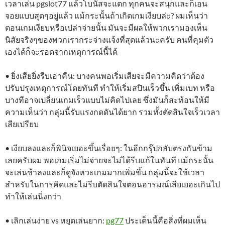
เวลาเล่น pgslot77 แล้วโบนัสจะแตก ทุกคนจะสนุกและก็เอน
จอยแบบสุดๆอยู่แล้ว แม้กระนั้นถ้าเกิดเกมเงียบล่ะ? ผมเห็นว่า
ตอนเกมเงียบหรือเปล่าจ่ายนั้น มันจะมีผลให้พวกเรามองเห็น
นิสัยจริงๆของพวกเรากระจ่างแจ้งที่สุดแล้วนะครับ คนที่คุมตัว
เองได้ก็จะรอดจากเหตุการณ์นี้ได้
• ยิ่งเสียยิ่งรีบเอาคืน: บางคนพอเริ่มเสียจะมีความคิดว่าต้อง
ปรับปรุงเหตุการณ์โดยทันที ทำให้เริ่มสปินเร็วขึ้น เพิ่มเบท หรือ
บางทีอาจเปลี่ยนเกมเร็วแบบไม่คิดไปเลย ซึ่งมันก็สะท้อนให้มี
ความเห็นว่า กลุ่มนี้รับแรงกดดันได้ยาก รวมทั้งตัดสินใจเร็วเวลา
เสียเปรียบ
• เงียบลงและก็พินิจเยอะขึ้นเรื่อยๆ: ในอีกกรุ๊ปกลับตรงกันข้าม
เลยครับผม พอเกมเริ่มไม่จ่ายจะไม่ได้รีบแก้ในทันที แม้กระนั้น
จะเล่นช้าลงและก็ดูจังหวะเกมมากเพิ่มขึ้น กลุ่มนี้จะใช้เวลา
สำหรับในการคิดและไม่รีบตัดสินใจตอนอารมณ์เสียเยอะเกินไป
ทำให้เล่นนิ่งกว่า
• เลิกเล่นง่าย vs หยุดเล่นยาก:
pg77
ประเด็นนี้คือสิ่งที่ผมเห็น