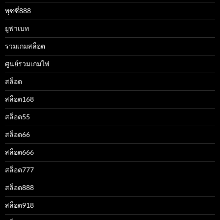
พุซซี่888
ยูฟ่าเบท
รวมเกมสล็อต
ศูนย์รวมเกมไพ่
สล็อต
สล็อต168
สล็อต55
สล็อต66
สล็อต666
สล็อต777
สล็อต888
สล็อต918