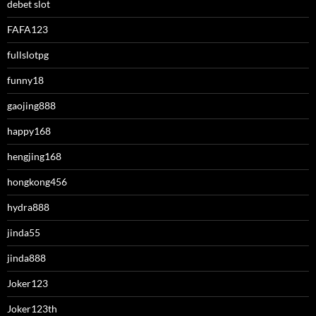
debet slot
FAFA123
fullslotpg
funny18
gaojing888
happy168
hengjing168
hongkong456
hydra888
jinda55
jinda888
Joker123
Joker123th