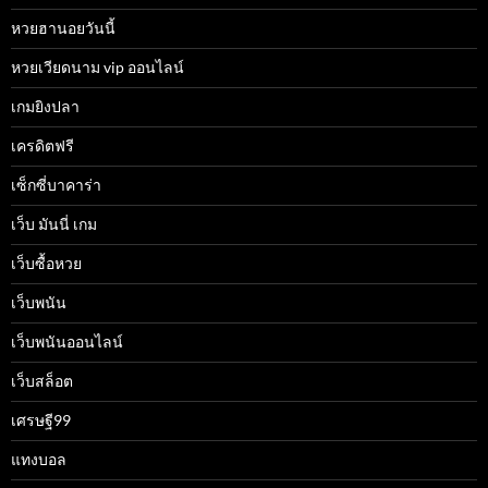
หวยฮานอยวันนี้
หวยเวียดนาม vip ออนไลน์
เกมยิงปลา
เครดิตฟรี
เซ็กซี่บาคาร่า
เว็บ มันนี่ เกม
เว็บซื้อหวย
เว็บพนัน
เว็บพนันออนไลน์
เว็บสล็อต
เศรษฐี99
แทงบอล