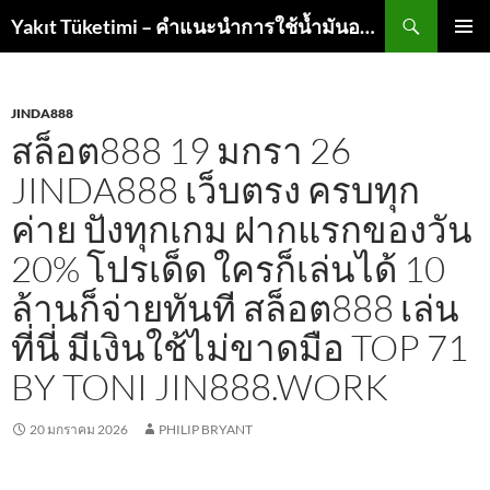
ค้นหา
Yakıt Tüketimi – คำแนะนำการใช้น้ำมันอย่างประหยัด
ข้าม
เมนูหลัก
ไป
ยัง
เนื้อหา
JINDA888
สล็อต888 19 มกรา 26
JINDA888 เว็บตรง ครบทุก
ค่าย ปังทุกเกม ฝากแรกของวัน
20% โปรเด็ด ใครก็เล่นได้ 10
ล้านก็จ่ายทันที สล็อต888 เล่น
ที่นี่ มีเงินใช้ไม่ขาดมือ TOP 71
BY TONI JIN888.WORK
20 มกราคม 2026
PHILIP BRYANT