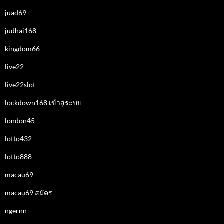
juad69
judhai168
kingdom66
live22
live22slot
lockdown168 เข้าสู่ระบบ
london45
lotto432
lotto888
macau69
macau69 สมัคร
ngernn