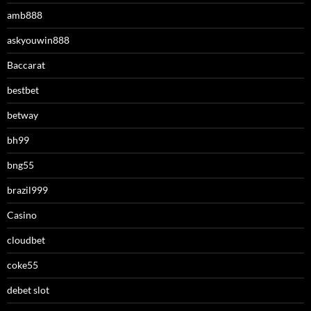
amb888
askyouwin888
Baccarat
bestbet
betway
bh99
bng55
brazil999
Casino
cloudbet
coke55
debet slot