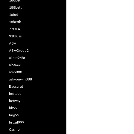
188bet
188betth
1xbet
1xbetth
77UFA
918Kiss
ABA
ABAGroup2
allbet24hr
alot666
amb888
askyouwin888
Baccarat
bestbet
betway
bh99
bng55
brazil999
Casino