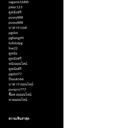
sagame168th
joker123
ดูหนังฟรี
pussy888
pussy888
บาคาร่า168
pgslot
pgheng99
fullslotpg
live22
ดูหนัง
ดูหนังฟรี
หนังออนไลน์
ดูหนังฟรี
pgslot77
ปั่นแตก66
บาคาร่าออนไลน์
punpro777
ซื้อหวยออนไลน์
หวยออนไลน์
ความเห็นล่าสุด