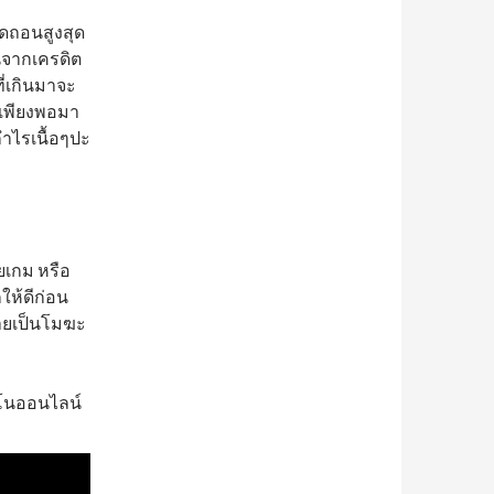
อดถอนสูงสุด
่นจากเครดิต
ี่เกินมาจะ
่าเพียงพอมา
กำไรเนื้อๆปะ
ยเกม หรือ
กให้ดีก่อน
ลายเป็นโมฆะ
ิโนออนไลน์