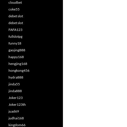
cloudbet
coke55
debet slot
debet slot
FAFA123
fullslotpg
funny18
gaojing888
happy168
hengjing168
hongkong456
hydra888
jinda55
jinda888
Joker123
Joker123th
juad69
judhai168
kingdom66