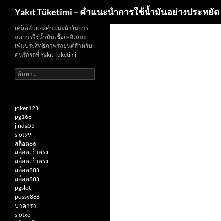
ค้นหา
Yakıt Tüketimi – คำแนะนำการใช้น้ำมันอย่างประหยัด
เคล็ดลับและคำแนะนำในการ
ลดการใช้น้ำมันเชื้อเพลิงและ
เพิ่มประสิทธิภาพรถยนต์สำหรับ
คนรักรถที่ Yakıt Tüketimi
ค้นหา
สำหรับ:
joker123
pg168
jinda55
slot99
สล็อต66
สล็อตเว็บตรง
สล็อตเว็บตรง
สล็อต888
สล็อต888
pgslot
pussy888
บาคาร่า
slotxo