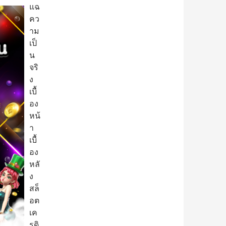
แฉ
คว
าม
เป็
น
จริ
ง
เบื้
อง
หน้
า
เบื้
อง
หลั
ง
สล็
อต
เค
รดิ