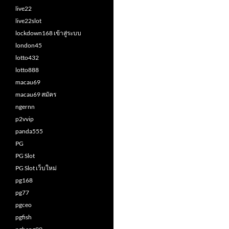
live22
live22slot
lockdown168 เข้าสู่ระบบ
london45
lotto432
lotto888
macau69
macau69 สมัคร
ngernn
p2vvip
panda555
PG
PG Slot
PG Slot เว็บใหม่
pg168
pg77
pgceo
pgfish