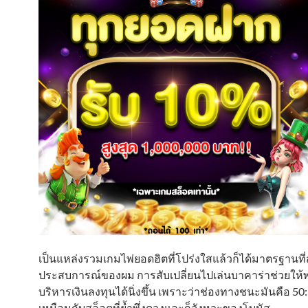
เป็นแหล่งรวมเกมไพ่ยอดฮิตที่โปร่งใสแล้วก็ได้มาตรฐานที่
ประสบการณ์ของผม การสับเปลี่ยนไปเล่นบาคาร่าช่วยให้
บริหารเงินลงทุนได้นิ่งขึ้น เพราะว่าช่องทางชนะมันคือ 50:
เหมือนกับสล็อตที่ย้ำพึ่งดวงและก็จังหวะของโบนัส