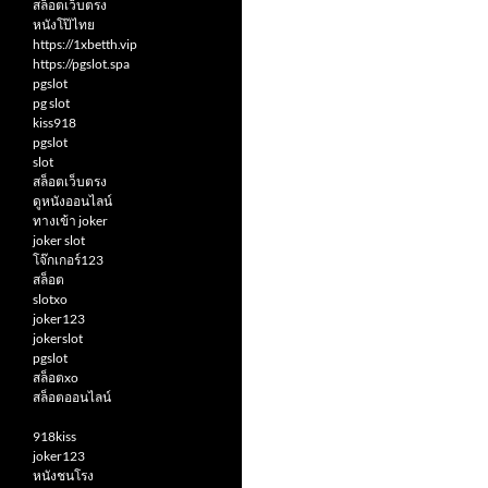
สล็อตเว็บตรง
หนังโป๊ไทย
https://1xbetth.vip
https://pgslot.spa
pgslot
pg slot
kiss918
pgslot
slot
สล็อตเว็บตรง
ดูหนังออนไลน์
ทางเข้า joker
joker slot
โจ๊กเกอร์123
สล็อต
slotxo
joker123
jokerslot
pgslot
สล็อตxo
สล็อตออนไลน์
918kiss
joker123
หนังชนโรง