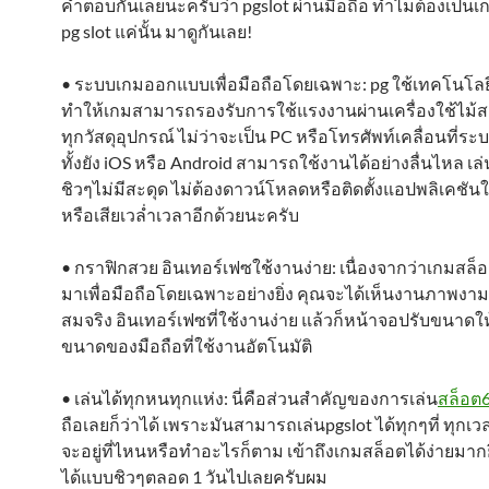
คำตอบกันเลยนะครับว่า pgslot ผ่านมือถือ ทำไมต้องเป็น
pg slot แค่นั้น มาดูกันเลย!
• ระบบเกมออกแบบเพื่อมือถือโดยเฉพาะ: pg ใช้เทคโนโลยี
ทำให้เกมสามารถรองรับการใช้แรงงานผ่านเครื่องใช้ไม้ส
ทุกวัสดุอุปกรณ์ ไม่ว่าจะเป็น PC หรือโทรศัพท์เคลื่อนที่ร
ทั้งยัง iOS หรือ Android สามารถใช้งานได้อย่างลื่นไหล เ
ชิวๆไม่มีสะดุด ไม่ต้องดาวน์โหลดหรือติดตั้งแอปพลิเคชันให
หรือเสียเวล่ำเวลาอีกด้วยนะครับ
• กราฟิกสวย อินเทอร์เฟซใช้งานง่าย: เนื่องจากว่าเกมสล็อ
มาเพื่อมือถือโดยเฉพาะอย่างยิ่ง คุณจะได้เห็นงานภาพงา
สมจริง อินเทอร์เฟซที่ใช้งานง่าย แล้วก็หน้าจอปรับขนาดให
ขนาดของมือถือที่ใช้งานอัตโนมัติ
• เล่นได้ทุกหนทุกแห่ง: นี่คือส่วนสำคัญของการเล่น
สล็อต
ถือเลยก็ว่าได้ เพราะมันสามารถเล่นpgslot ได้ทุกๆที่ ทุกเว
จะอยู่ที่ไหนหรือทำอะไรก็ตาม เข้าถึงเกมสล็อตได้ง่ายมากยิ่
ได้แบบชิวๆตลอด 1 วันไปเลยครับผม