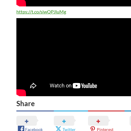
https://t.co/siwQPJluMg
Share
Facebook
Twitter
Pinterest