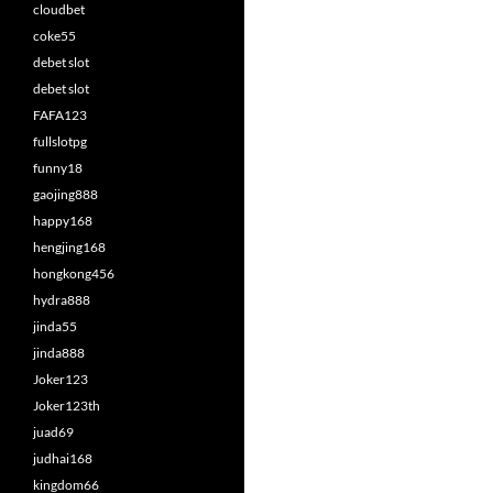
cloudbet
coke55
debet slot
debet slot
FAFA123
fullslotpg
funny18
gaojing888
happy168
hengjing168
hongkong456
hydra888
jinda55
jinda888
Joker123
Joker123th
juad69
judhai168
kingdom66