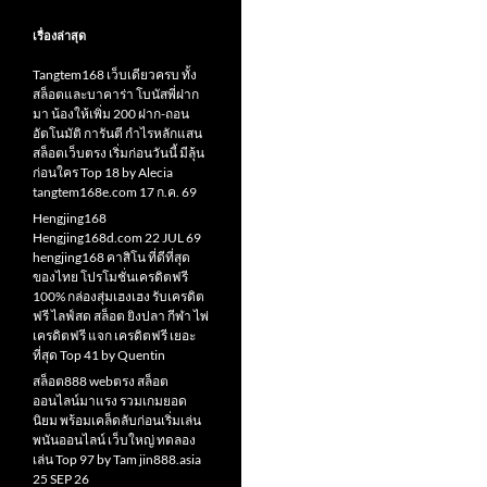
เรื่องล่าสุด
Tangtem168 เว็บเดียวครบ ทั้ง
สล็อตและบาคาร่า โบนัสพี่ฝาก
มา น้องให้เพิ่ม 200 ฝาก-ถอน
อัตโนมัติ การันตี กำไรหลักแสน
สล็อตเว็บตรง เริ่มก่อนวันนี้ มีลุ้น
ก่อนใคร Top 18 by Alecia
tangtem168e.com 17 ก.ค. 69
Hengjing168
Hengjing168d.com 22 JUL 69
hengjing168 คาสิโน ที่ดีที่สุด
ของไทย โปรโมชั่นเครดิตฟรี
100% กล่องสุ่มเฮงเฮง รับเครดิต
ฟรี ไลฟ์สด สล็อต ยิงปลา กีฬา ไพ่
เครดิตฟรี แจก เครดิตฟรี เยอะ
ที่สุด Top 41 by Quentin
สล็อต888 webตรง สล็อต
ออนไลน์มาแรง รวมเกมยอด
นิยม พร้อมเคล็ดลับก่อนเริ่มเล่น
พนันออนไลน์ เว็บใหญ่ ทดลอง
เล่น Top 97 by Tam jin888.asia
25 SEP 26