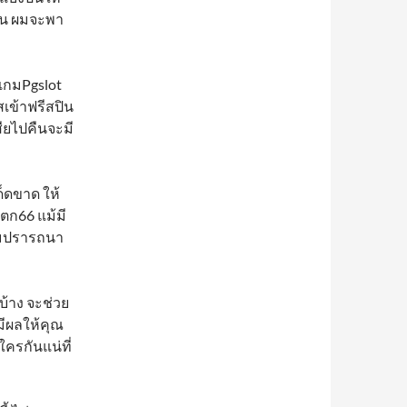
ั้น ผมจะพา
กเกมPgslot
เข้าฟรีสปิน
สียไปคืนจะมี
เด็ดขาด ให้
แตก66 แม้มี
ตามปรารถนา
บ้าง จะช่วย
มีผลให้คุณ
ครกันแน่ที่