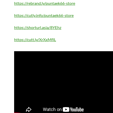
https://rebrand.ly/puntaek66-store
https://cutly.info/puntaek66-store
https://shorturl.asia/8YEhz
https://cutt.ly/XrXxMfIL