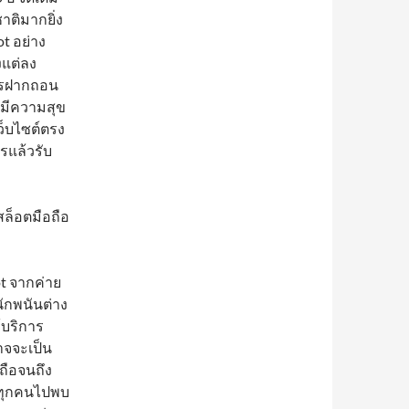
ติมากยิ่ง
ot อย่าง
งแต่ลง
การฝากถอน
มีความสุข
เว็บไซต์ตรง
ครแล้วรับ
ล็อตมือถือ
t จากค่าย
นักพนันต่าง
้บริการ
อาจจะเป็น
ถือจนถึง
พาทุกคนไปพบ