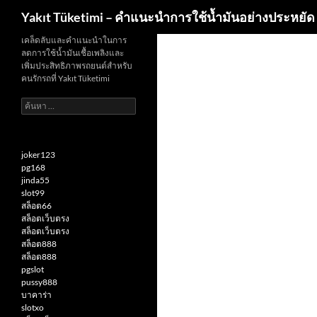
ค้นหา
Yakıt Tüketimi – คำแนะนำการใช้น้ำมันอย่างประหยัด
เคล็ดลับและคำแนะนำในการ
ลดการใช้น้ำมันเชื้อเพลิงและ
เพิ่มประสิทธิภาพรถยนต์สำหรับ
คนรักรถที่ Yakıt Tüketimi
ค้นหา
สำหรับ:
joker123
pg168
jinda55
slot99
สล็อต66
สล็อตเว็บตรง
สล็อตเว็บตรง
สล็อต888
สล็อต888
pgslot
pussy888
บาคาร่า
slotxo