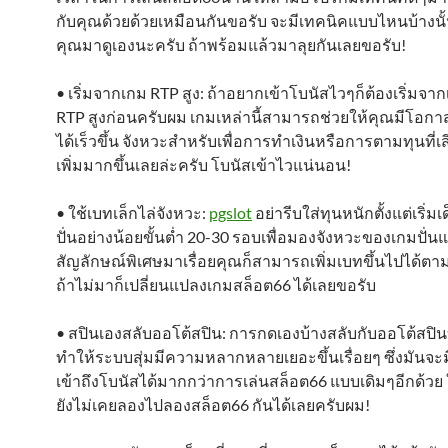
กับคุณด้วยด้วยเหมือนกันขอรับ จะมีเทคนิคแบบไหนบ้างน
คุณมาดูเองนะครับ ถ้าพร้อมแล้วมาลุยกันเลยขอรับ!
• เริ่มจากเกม RTP สูง: ถ้าอยากเข้าโบนัสไวๆก็ต้องเริ่มจา
RTP สูงก่อนครับผม เกมเหล่านี้สามารถช่วยให้คุณมีโอกาส
ได้เร็วขึ้น จังหวะสำหรับเพื่อการทำเงินหรือการตามทุนที่เ
เพิ่มมากขึ้นเลยล่ะครับ โบนัสเข้าไวแน่นอน!
• ใช้เบทเล็กไล่จังหวะ:
pgslot
อย่ารีบใส่ทุนหนักตั้งแต่เริ่ม
ปั่นอย่างน้อยขั้นต่ำ 20-30 รอบเพื่อมองจังหวะของเกมปั่น
สัญลักษณ์พิเศษมาเรื่อยคุณก็สามารถเพิ่มเบทขึ้นไปได้
ถ้าไม่มาก็เปลี่ยนแปลงเกมสล็อต66 ได้เลยขอรับ
• สปินเองสลับออโต้สปิน: การกดเองบ้างสลับกับออโต้สปิน
ทำให้ระบบสุ่มมีความหลากหลายเยอะขึ้นเรื่อยๆ ซึ่งมันจะ
เข้าถึงโบนัสได้มากกว่าการเล่นสล็อต66 แบบเดิมๆอีกด้วย ใ
ยังไม่เคยลองไปลองสล็อต66 กันได้เลยครับผม!