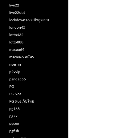
live22
live22slot
lockdown168 เข้าสู่ระบบ
london45
lotto432
lotto888
macau69
macau69 สมัคร
ngernn
p2vvip
panda555
PG
PG Slot
PG Slot เว็บใหม่
pg168
pg77
pgceo
pgfish