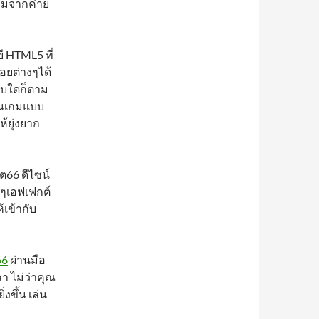
เกมจากค่าย
 HTML5 ที่
อยต่างๆได้
ะบบใดก็ตาม
ล่นเกมแบบ
้ยุ่งยาก
ต66 ดีไซน์
มๆเอฟเฟกต์
้เข้ากับ
66
ผ่านมือ
ลา ไม่ว่าคุณ
งขึ้น เล่น