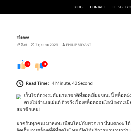
ข้ามไปยังเนื้อหา
BLOG
CONTACT
LETS GET Y
สล็อต66
ลิงก์
7 ตุลาคม 2025
PHILIP BRYANT
0
0
Read Time:
4 Minute, 42 Second
เว็บไซต์ตรงระดับนานาชาติที่ยอดเยี่ยมขณะนี้ สล็อต66
ตรงไม่ผ่านเอเย่นต์ ตัวจริงเรื่องสล็อตออนไลน์ ลงทะเบ
สมาชิกเลย!
มาครับทุกคน! มาลงทะเบียนใหม่กับพวกเรา ปั่นแตก66 ได้แล
จัดเต็มเกมสล็อตที่ดีที่สุดในไทย เปิดให้บริการมานานกว่า 5 