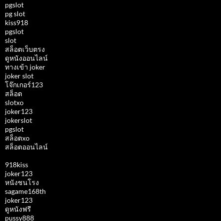
pgslot
pg slot
kiss918
pgslot
slot
สล็อตเว็บตรง
ดูหนังออนไลน์
ทางเข้า joker
joker slot
โจ๊กเกอร์123
สล็อต
slotxo
joker123
jokerslot
pgslot
สล็อตxo
สล็อตออนไลน์
918kiss
joker123
หนังชนโรง
sagame168th
joker123
ดูหนังฟรี
pussy888