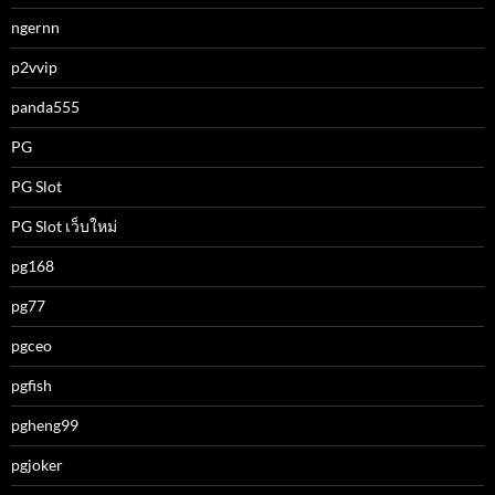
ngernn
p2vvip
panda555
PG
PG Slot
PG Slot เว็บใหม่
pg168
pg77
pgceo
pgfish
pgheng99
pgjoker