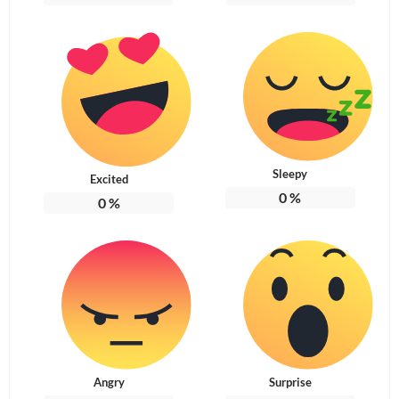
Sleepy
Excited
0
%
0
%
Angry
Surprise