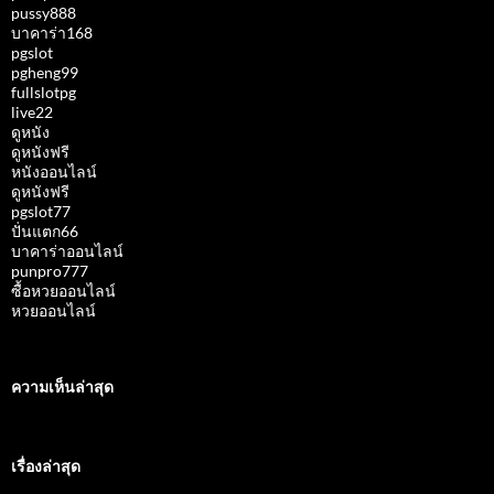
pussy888
บาคาร่า168
pgslot
pgheng99
fullslotpg
live22
ดูหนัง
ดูหนังฟรี
หนังออนไลน์
ดูหนังฟรี
pgslot77
ปั่นแตก66
บาคาร่าออนไลน์
punpro777
ซื้อหวยออนไลน์
หวยออนไลน์
ความเห็นล่าสุด
เรื่องล่าสุด