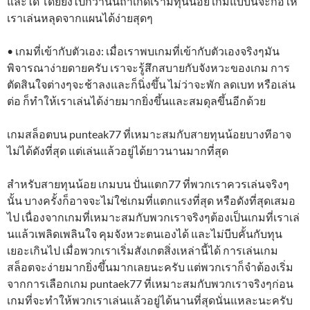
และได้ โดยยิ่งไปกว่านั้นถ้าเกิดเรามีทุนน้อย เกมแบบนี้จะก่อให้
เราเล่นหลุดจากแผนได้ง่ายสุดๆ
• เกมที่เข้ากับตัวเอง: เมื่อเราพบเกมที่เข้ากับตัวเองจริงๆมัน
พิจารณาง่ายดายครับ เราจะรู้สึกสบายกับจังหวะของเกม การ
ตัดสินใจต่างๆจะช้าลงและก็นิ่งขึ้น ไม่ว่าจะพัก ลดเบท หรือเล่น
ต่อ ก็ทำให้เราเล่นได้ง่ายมากยิ่งขึ้นและสมดุลขึ้นอีกด้วย
เกมสล็อตบน punteak77 ที่เหมาะสมกับสายทุนน้อยบางทีอาจ
ไม่ได้ดังที่สุด แต่เล่นแล้วอยู่ได้ยาวนานมากที่สุด
สำหรับสายทุนน้อย เกมบน ปั่นแตก77 ที่พวกเราควรเล่นจริงๆ
นั้น บางครั้งก็อาจจะไม่ใช่เกมที่แตกแรงที่สุด หรือดังที่สุดเสมอ
ไป เนื่องจากเกมที่เหมาะสมกับพวกเราจริงๆต้องเป็นเกมที่เราเล่
นแล้วเพลิดเพลินใจ คุมจังหวะตนเองได้ และไม่บีบคั้นกับทุน
เยอะเกินไป เมื่อพวกเราเริ่มสังเกตสิ่งเหล่านี้ได้ การเล่นเกม
สล็อตจะง่ายมากยิ่งขึ้นมากเลยนะครับ แต่พวกเราก็จำต้องเริ่ม
จากการเลือกเกม puntaek77 ที่เหมาะสมกับพวกเราจริงๆก่อน
เกมที่จะทำให้พวกเราเล่นแล้วอยู่ได้นานที่สุดนั่นแหละนะครับ