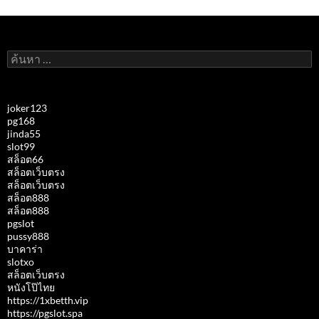
ค้นหา
สำหรับ:
joker123
pg168
jinda55
slot99
สล็อต66
สล็อตเว็บตรง
สล็อตเว็บตรง
สล็อต888
สล็อต888
pgslot
pussy888
บาคาร่า
slotxo
สล็อตเว็บตรง
หนังโป๊ไทย
https://1xbetth.vip
https://pgslot.spa