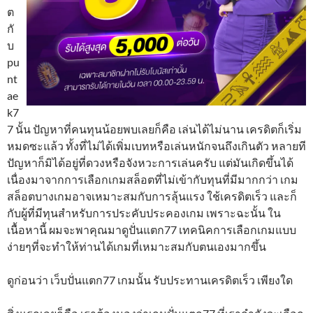
ต
กั
บ
pu
nt
ae
k7
7 นั้น ปัญหาที่คนทุนน้อยพบเลยก็คือ เล่นได้ไม่นาน เครดิตก็เริ่ม
หมดซะแล้ว ทั้งที่ไม่ได้เพิ่มเบทหรือเล่นหนักจนถึงเกินตัว หลายที
ปัญหาก็มิได้อยู่ที่ดวงหรือจังหวะการเล่นครับ แต่มันเกิดขึ้นได้
เนื่องมาจากการเลือกเกมสล็อตที่ไม่เข้ากับทุนที่มีมากกว่า เกม
สล็อตบางเกมอาจเหมาะสมกับการลุ้นแรง ใช้เครดิตเร็ว และก็
กับผู้ที่มีทุนสำหรับการประคับประคองเกม เพราะฉะนั้น ใน
เนื้อหานี้ ผมจะพาคุณมาดูปั่นแตก77 เทคนิคการเลือกเกมแบบ
ง่ายๆที่จะทำให้ท่านได้เกมที่เหมาะสมกับตนเองมากขึ้น
ดูก่อนว่า เว็บปั่นแตก77 เกมนั้น รับประทานเครดิตเร็ว เพียงใด