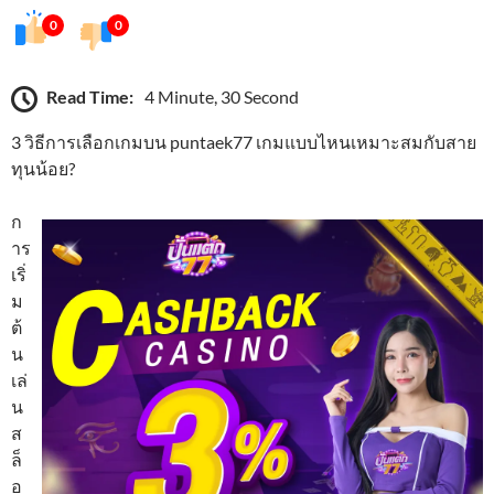
0
0
Read Time:
4 Minute, 30 Second
3 วิธีการเลือกเกมบน puntaek77 เกมแบบไหนเหมาะสมกับสาย
ทุนน้อย?
ก
าร
เริ่
ม
ต้
น
เล่
น
ส
ล็
อ