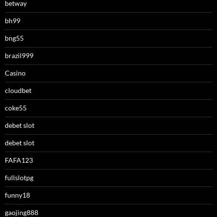
betway
bh99
bng55
brazil999
Casino
cloudbet
coke55
debet slot
debet slot
FAFA123
fullslotpg
funny18
gaojing888