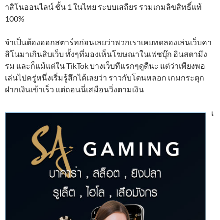
าสิโนออนไลน์ ชั้น 1 ในไทย ระบบเสถียร รวมเกมลิขสิทธิ์แท้
100%
จำเป็นต้องออกสตาร์ทก่อนเลยว่าพวกเราเคยทดลองเล่นเว็บคา
สิโนมาเกินสิบเว็บ ทั้งๆที่มองเห็นโฆษณาในเฟซบุ๊ก อินสตามึง
รม และก็แม้แต่ใน TikTok บางเว็บทีแรกๆดูดีนะ แต่ว่าเพียงพอ
เล่นไปครู่หนึ่งเริ่มรู้สึกได้เลยว่า ราวกับโดนหลอก เกมกระตุก
ฝากเงินเข้าเร็ว แต่ถอนนี่เสมือนวิ่งตามเงิน
เ