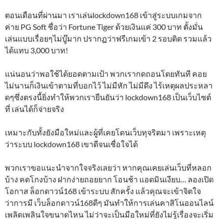
ตอนเดือนที่ผ่านมา เราเล่นlockdown168 เข้าสู่ระบบเกมจาก
ค่าย PG Soft ชื่อว่า Fortune Tiger ด้วยเงินแค่ 300 บาท ตั้งมั่น
เล่นแบบเรื่อยๆไม่บู๊มาก ปรากฏว่าฟรีเกมเข้า 2 รอบติด รวมแล้ว
ได้แทบ 3,000 บาท!
แน่นอนว่าพอใช้ได้ยอดตามเป้า พวกเรากดถอนโดยทันที คอย
ไม่นานก็เงินเข้าตามที่บอกไว้ ไม่มีหัก ไม่มีดึง ไร้เหตุผลประหลา
ดๆซึ่งตรงนี้ยิ่งทำให้พวกเรายืนยันว่า lockdown168 เป็นเว็บไซต์
ที่ เล่นได้ก็จ่ายจริง
เหมาะกับทั้งยังมือใหม่และผู้ที่เคยโดนเว็บทุจริตมา เพราะเหตุ
ว่าระบบ lockdown168 เขาดีจนเชื่อใจได้
พวกเราขอแนะนำจากใจจริงเลยว่า หากคุณเคยเล่นเว็บที่หลอก
บ้าง คดโกงบ้าง ฝากง่ายถอยยาก โอนช้า แอดมินเงียบ… ลองเปิด
โอกาส ล็อกดาวน์168 เข้าระบบ สักครั้ง แล้วคุณจะเข้าจิตใจ
ว่าการมี เว็บล็อกดาวน์168ดีๆ มันทำให้การเล่นคาสิโนออนไลน์
เพลิดเพลินใจขนาดไหน ไม่ว่าจะเป็นมือใหม่ที่ยังไม่รู้เรื่องจะเริ่ม