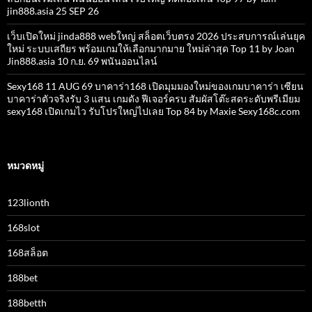
jin888.asia 25 SEP 26
เว็บเปิดใหม่ jinda888 webใหญ่ สล็อตเว็บตรง 2026 ประสบการณ์เล่นยุค
ใหม่ ระบบเสถียร พร้อมเกมให้เลือกมากมาย ใหม่ล่าสุด Top 11 by Joan
Jin888.asia 10 ก.ย. 69 พนันออนไลน์
Sexy168 11 AUG 69 บาคาร่า168 เปิดมุมมองใหม่ของเกมบาคาร่า เซียน
บาคาร่าตัวจริงรับ 3 แสน เกมดัง ฟีเจอร์ครบ สัมผัสโต๊ะสดระดับพรีเมียม
sexy168 เปิดเกมไว รับโปรใหญ่ไปเลย Top 84 by Maxie Sexy168c.com
หมวดหมู่
123lionth
168slot
168สล็อต
188bet
188betth