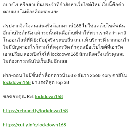
อย่างไร หรือสายปั่นประจำที่กำลังหาเว็บไซต์ใหม่ เว็บนี้คือคำ
ตอบแบบไม่ต้องคิดเยอะแยะ
สรุปจากจิตใจคนเล่นจริง ล็อกดาวน์168 ไม่ใช่แค่เว็บไซต์พนัน
อีกเว็บไซต์หนึ่ง แม้กระนั้นมันคือเว็บที่ทำให้พวกเราคิดว่า คาสิ
โนออนไลน์ที่ดี ยังมีอยู่จริง ระบบลื่น เกมแท้ บริการดี ฝากถอนไว
ไม่มีปัญหาอะไรก็ตามให้หงุดหงิด ถ้าคุณเบื่อเว็บไซต์ที่เอารัด
เอาเปรียบ ลองเปิดใจให้ lockdown168 สักหนึ่งครั้ง แล้วคุณจะ
ไม่ต้องการกลับไปเว็บเดิมอีกเลย
ฝาก-ถอน ไม่มีขั้นต่ำ ล็อกดาวน์168 6 ธันวา 2568 Kory คาสิโน
lockdown168
มาแรงที่สุด Top 38
ขอขอบคุณ Ref.
lockdown168
https://rebrand.ly/lockdown168
https://cutly.info/lockdown168