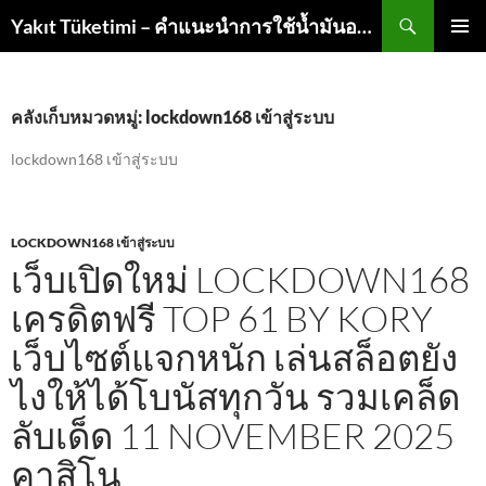
ค้นหา
Yakıt Tüketimi – คำแนะนำการใช้น้ำมันอย่างประหยัด
ข้าม
เมนูหลัก
ไป
ยัง
เนื้อหา
คลังเก็บหมวดหมู่: lockdown168 เข้าสู่ระบบ
lockdown168 เข้าสู่ระบบ
LOCKDOWN168 เข้าสู่ระบบ
เว็บเปิดใหม่ LOCKDOWN168
เครดิตฟรี TOP 61 BY KORY
เว็บไซต์แจกหนัก เล่นสล็อตยัง
ไงให้ได้โบนัสทุกวัน รวมเคล็ด
ลับเด็ด 11 NOVEMBER 2025
คาสิโน