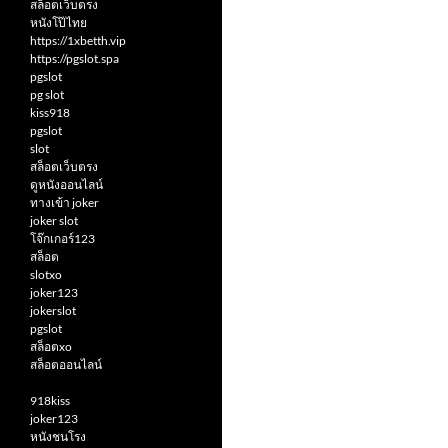
สล็อตเว็บตรง
หนังโป๊ไทย
https://1xbetth.vip
https://pgslot.spa
pgslot
pg slot
kiss918
pgslot
slot
สล็อตเว็บตรง
ดูหนังออนไลน์
ทางเข้า joker
joker slot
โจ๊กเกอร์123
สล็อต
slotxo
joker123
jokerslot
pgslot
สล็อตxo
สล็อตออนไลน์
918kiss
joker123
หนังชนโรง