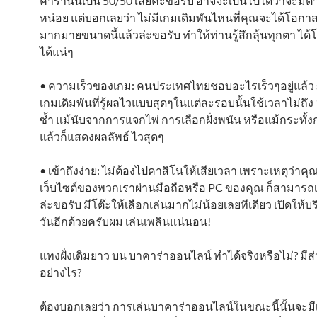
คาร่านั้นเป็น 50/50 เลยค่ะขอรับ อาจจะเป็นไปได้ว่าจะมีต่
หน่อย แต่บอกเลยว่า ไม่มีเกมเดิมพันไหนที่คุณจะได้โอก
มากมายขนาดนี้แล้วล่ะขอรับ ทำให้ท่านรู้สึกลุ้นทุกตา ไ
ได้แน่ๆ
• ความเร็วของเกม: คนประเทศไทยชอบอะไรเร็วๆอยู่แล้ว 
เกมเดิมพันที่รู้ผลไวแบบสุดๆในแต่ละรอบนั้นใช้เวลาไม่ถึง 
ซ้ำ แม้นับจากการแจกไพ่ การเลือกฝั่งพนัน หรือแม้กระทั้ง
แล้วก็แสดงผลลัพธ์ ไวสุดๆ
• เข้าถึงง่าย: ไม่ต้องไปคาสิโนให้เสียเวลา เพราะเหตุว่าคุณ
เว็บไซต์ของพวกเราผ่านมือถือหรือ PC ของคุณ ก็สามารถเ
ล่ะขอรับ มีโต๊ะให้เลือกเล่นมากไม่น้อยเลยทีเดียว เปิดให้
วันอีกด้วยครับผม เล่นเพลินแน่นอน!
แทงฝั่งเดิมยาว บน บาคาร่าออนไลน์ ทำได้จริงหรือไม่? มีส่
อย่างไร?
ต้องบอกเลยว่า การเล่นบาคาร่าออนไลน์ในขณะนี้นั้นจะม