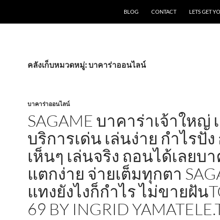
ข้ามไปยังเนื้อหา
BLOG
CONTACT
LETS GET Y
คลังเก็บหมวดหมู่: บาคาร่าออนไลน์
บาคาร่าออนไลน์
SAGAME บาคาร่าเจ้าใหญ่ เ
บริการเด่น เล่นง่าย กำไรปัง
เห็นๆ เล่นจริง ถอนได้เลยบา
แตกง่าย จ่ายเต็มทุกตา SA
แทงยังไงก็กำไร ไม่ขายฝัน
69 BY INGRID YAMATELE.