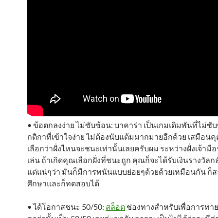
• ข้อตกลงง่าย ไม่ซับซ้อน: บาคาร่า เป็นเกมเดิมพันที่ไม่ซับ
กติกาที่เข้าใจง่าย ไม่ต้องนับแต้มมากมายอีกด้วย เสมือนค
เลือกว่าฝั่งไหนจะชนะเท่านั้นเลยครับผม ระหว่างฝั่งเจ้ามือรวม
เล่น ถ้าเกิดคุณเลือกฝั่งที่ชนะถูก คุณก็จะได้รับเงินรางวัลก
แต่แน่ๆว่า มันก็มีการพนันแบบย่อยๆด้วยด้วยเหมือนกัน ก
ศึกษาและก็ทดสอบได้
• ได้โอกาสชนะ 50/50:
สล็อต
ช่องทางสำหรับเพื่อการทา