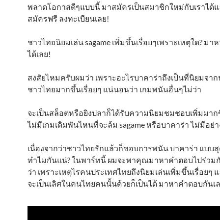
พลาดโอกาสดีๆแบบนี้ มาสมัครเป็นสมาชิกใหม่กับเราได้แล้
สมัครฟรี ลงทะเบียนเลย!
ชาวไทยนิยมเล่น sagame เพิ่มขึ้นเรื่อยๆเพราะเหตุใด? ม
ได้เลย!
สงสัยไหมครับผมว่า เพราะอะไรบาคาร่าถึงเป็นที่นิยมจากน
ชาวไทยมากขึ้นเรื่อยๆ แน่นอนว่า เกมพนันอื่นๆไม่ว่า
จะเป็นสล็อตหรือยิงปลาก็ได้รับความนิยมชมชอบเพิ่มมากขึ้
ไม่มีเกมเดิมพันไหนที่จะล้ม sagame หรือบาคาร่า ไม่มีอย่า
เนื่องจากว่าชาวไทยรักแล้วก็ชอบการพนัน บาคาร่า แบบสุ
ทำไมกันแน่? ในพาร์ทนี้ ผมจะพาคุณมาหาคำตอบไปร่วมก
ว่า เพราะเหตุไรคนประเทศไทยถึงนิยมเล่นเพิ่มขึ้นเรื่อยๆ 
จะเป็นเลิศในคนไทยคนนั้นด้วยก็เป็นได้ มาหาคำตอบกันเล