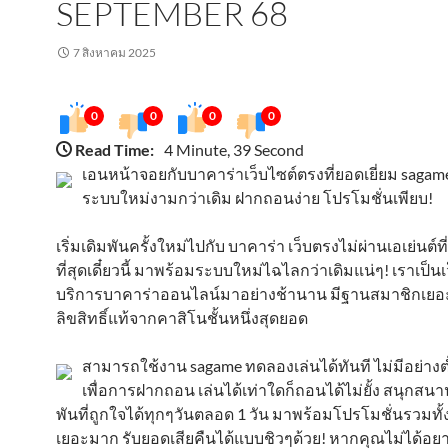
SEPTEMBER 68
7 สิงหาคม 2025
0
0
0
0
Read Time:
4 Minute, 39 Second
เอนหน้าจอยกับบาคาร่าเว็บไซต์ตรงที่ยอดเยี่ยม saga
ระบบใหม่งามกว่าเดิม ฝากถอนง่าย โปรโมชั่นเพียบ!
เริ่มเดิมพันครั้งใหม่ไปกับ บาคาร่า เว็บตรงไม่ผ่านเอเย่นต์
ที่สุดเดี๋ยวนี้ มาพร้อมระบบใหม่ไฉไลกว่าเดิมแน่ๆ! เราเป็นเว็
บริการบาคาร่าออนไลน์มาอย่างช้านาน มีฐานสมาชิกเย
ลิขสิทธิ์แท้จากคาสิโนชั้นหนึ่งสุดยอด
สามารถใช้งาน sagame ทดลองเล่นได้ทันที ไม่มีอย่าง
เพื่อการฝากถอน เล่นได้เท่าใดก็ถอนได้ไม่ยั้ง สนุกสน
พันที่ถูกใจได้ทุกๆวันตลอด 1 วัน มาพร้อมโปรโมชั่นรวมทั
เยอะมาก รับยอดเสียคืนได้แบบชิวๆด้วย! หากคุณไม่ได้อย