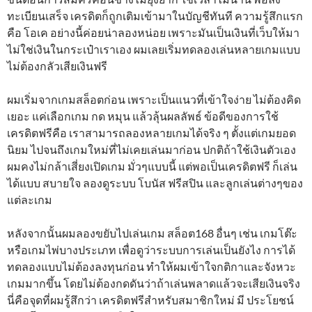
ทะเบียนเสร็จ เครดิตก็ถูกเติมเข้ามาในบัญชีทันที ความรู้สึกแรก
คือ โอเค อย่างนี้ค่อยน่าลองหน่อย เพราะมันเป็นเงินที่เว็บให้มา
ไม่ใช่เงินในกระเป๋าเราเอง ผมเลยเริ่มทดลองเล่นหลายเกมแบบ
ไม่ต้องกลัวเสียเงินฟรี
ผมเริ่มจากเกมสล็อตก่อน เพราะเป็นแนวที่เข้าใจง่าย ไม่ต้องคิด
เยอะ แค่เลือกเกม กด หมุน แล้วลุ้นผลลัพธ์ ข้อดีของการใช้
เครดิตฟรีคือ เราสามารถลองหลายเกมได้จริง ๆ ตั้งแต่เกมยอด
นิยม ไปจนถึงเกมใหม่ที่ไม่เคยเล่นมาก่อน ปกติถ้าใช้เงินตัวเอง
ผมคงไม่กล้าเสี่ยงเปิดเกม มั่วๆแบบนี้ แต่พอเป็นเครดิตฟรี ก็เล่น
ได้แบบ สบายใจ ลองดูระบบ โบนัส ฟรีสปิน และลูกเล่นต่างๆของ
แต่ละเกม
หลังจากนั้นผมลองขยับไปเล่นเกม สล็อต168 อื่นๆ เช่น เกมโต๊ะ
หรือเกมไพ่บางประเภท เพื่อดูว่าระบบการเล่นเป็นยังไง การได้
ทดลองแบบไม่ต้องลงทุนก่อน ทำให้ผมเข้าใจกติกาและจังหวะ
เกมมากขึ้น โดยไม่ต้องกดดันว่าถ้าเล่นพลาดแล้วจะเสียเงินจริง
นี่คือจุดที่ผมรู้สึกว่า เครดิตฟรีสำหรับสมาชิกใหม่ มี ประโยชน์