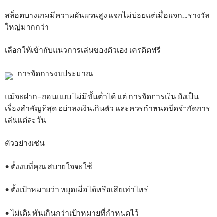
สล็อตบางเกมมีความผันผวนสูง แจกไม่บ่อยแต่เมื่อแจก…รางวัล
ใหญ่มากกว่า
เลือกให้เข้ากับแนวการเล่นของตัวเอง เครดิตฟรี
การจัดการงบประมาณ
แม้จะฝาก–ถอนแบบ ไม่มีขั้นต่ำได้ แต่ การจัดการเงิน ยังเป็น
เรื่องสำคัญที่สุด อย่าลงเงินเกินตัว และควรกำหนดขีดจำกัดการ
เล่นแต่ละวัน
ตัวอย่างเช่น
• ตั้งงบที่คุณ สบายใจจะใช้
• ตั้งเป้าหมายว่า หยุดเมื่อได้หรือเสียเท่าไหร่
• ไม่เดิมพันเกินกว่าเป้าหมายที่กำหนดไว้