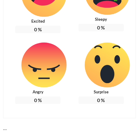
Sleepy
Excited
0
%
0
%
Angry
Surprise
0
%
0
%
…