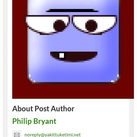
About Post Author
Philip Bryant
noreply@yakittuketimi.net