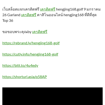
เว็บสล็อตแจกเครดิตฟรี
เครดิตฟรี
hengjing168.golf 9 มกราคม
26 Garland
เครดิตฟรี
คาสิโนออนไลน์ hengjing168 ที่ดีที่สุด
Top 36
ขอขอบพระคุณby
เครดิตฟรี
https://rebrand.ly/hengjing168-golf
https://cutly.info/hengjing168-golf
https://bitt.to/4u4edy
https://shorturl.asia/q58AP