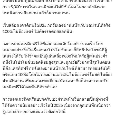
คนที่เริ่มจากทุนเพียงแค่ 100 บาท สามารถปั่นจนได้กำไรมากยิ่ง
กว่า 5,000 บาทในเวลาเพียงแค่ไม่กี่ชั่วโมง โดยอาศัยจังหวะ
เทคนิคการเลือกเกม แล้วก็ความอดทน
เว็บสล็อต เครดิตฟรี 2025 กดรับเอง ผ่านหน้าเว็บ ยอมรับได้จริง
100% ไม่ต้องแชร์ ไม่ต้องรอคอยแอดมิน
วงการเกมเครดิตฟรีได้พัฒนาและเติบโตอย่างรวดเร็ว โดย
เฉพาะอย่างยิ่งในเรื่องของโปรโมชั่นและก็สิทธิประโยชน์ที่ผู้
เล่นจะได้รับ ไม่ว่าจะเป็นผู้เล่นสล็อต888ใหม่หรือผู้เล่นประจำ
หนึ่งในโปรโมชั่นยอดนิยมสูงสุดและถูกเอ๋ยถึงมากที่สุดในตอน
นี้คือ เครดิตฟรี กดรับเองผ่านหน้าเว็บไซต์ ที่สามารถยอมรับได้
จริงแบบ 100% โดยไม่ต้องผ่านแอดมิน ไม่ต้องแชร์โพสต์ ไม่ต้อง
ฝากเงินก่อน เพียงแค่ลงทะเบียนสมัครสมาชิกก็สามารถกดรับ
เครดิตฟรีได้โดยทันทีด้วยตัวเอง
การแจกเครดิตฟรีแบบกดรับเองผ่านหน้าเว็บกลายเป็นลู่ทางที่
ได้รับความนิยมอย่างเร็วในปี 2025 เนื่องจากจุดเด่นที่เหนือกว่า
รูปแบบเก่าๆอย่างแจ่มแจ้ง ดังต่อไปนี้