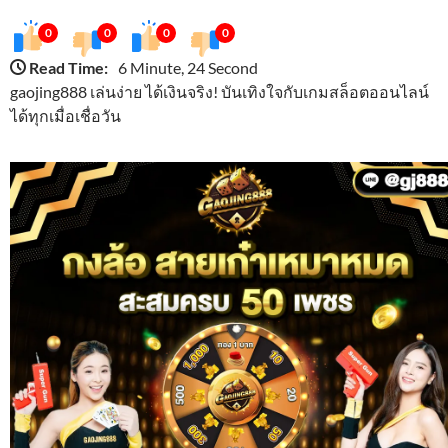
0
0
0
0
Read Time:
6 Minute, 24 Second
gaojing888 เล่นง่าย ได้เงินจริง! บันเทิงใจกับเกมสล็อตออนไลน์
ได้ทุกเมื่อเชื่อวัน