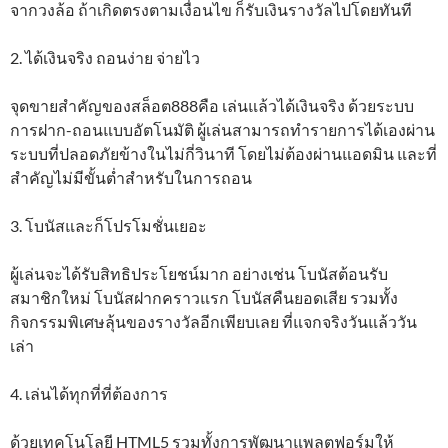
จากวงล้อ ถ้าเกิดตรงตามเงื่อนไข ก็รับเงินรางวัลไปโดยทันที
2. ได้เงินจริง ถอนง่าย จ่ายไว
จุดขายสำคัญของสล็อต888คือ เล่นแล้วได้เงินจริง ด้วยระบบ
การฝาก-ถอนแบบอัตโนมัติ ผู้เล่นสามารถทำรายการได้เองผ่าน
ระบบที่ปลอดภัยข้างในไม่กี่วินาที โดยไม่ต้องผ่านแอดมิน และที่
สำคัญไม่มีขั้นต่ำสำหรับในการถอน
3. โบนัสและก็โปรโมชั่นเยอะ
ผู้เล่นจะได้รับสิทธิประโยชน์มาก อย่างเช่น โบนัสต้อนรับ
สมาชิกใหม่ โบนัสฝากคราวแรก โบนัสคืนยอดเสีย รวมทั้ง
กิจกรรมพิเศษลุ้นของรางวัลอีกเพียบเลย ที่แจกจริงวันแล้ววัน
เล่า
4. เล่นได้ทุกที่ที่ต้องการ
ด้วยเทคโนโลยี HTML5 รวมทั้งการพัฒนาแพลตฟอร์มให้