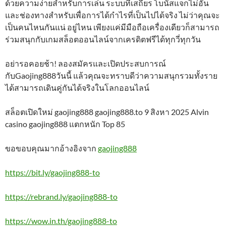
ด้วยความง่ายสำหรับการเล่น ระบบที่เสถียร โบนัสแจกไม่อั้น
และช่องทางสำหรับเพื่อการได้กำไรที่เป็นไปได้จริง ไม่ว่าคุณจะ
เป็นคนไหนกันแน่ อยู่ไหน เพียงแค่มีมือถือเครื่องเดียวก็สามารถ
ร่วมสนุกกับเกมสล็อตออนไลน์จากเครดิตฟรีได้ทุกวี่ทุกวัน
อย่ารอคอยช้า! ลองสมัครและเปิดประสบการณ์
กับGaojing888วันนี้ แล้วคุณจะทราบดีว่าความสนุกรวมทั้งราย
ได้สามารถเดินคู่กันได้จริงในโลกออนไลน์
สล็อตเปิดใหม่ gaojing888 gaojing888.to 9 สิงหา 2025 Alvin
casino gaojing888 แตกหนัก Top 85
ขอขอบคุณมากอ้างอิงจาก
gaojing888
https://bit.ly/gaojing888-to
https://rebrand.ly/gaojing888-to
https://wow.in.th/gaojing888-to