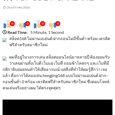
26 มกราคม 2026
0
0
0
0
Read Time:
5 Minute, 1 Second
สล็อต168 ไม่ผ่านเอเย่นต์ ฝากถอนไม่มีขั้นต่ำ พร้อม เครดิต
ฟรีสำหรับสมาชิกใหม่
ผมที่อยู่ในวงการเล่น สล็อตออนไลน์มาหลายปี ต้องยอมรับ
ว่าเคยผ่านทั้งเว็บดี เว็บแย่ เว็บที่ ถอนช้าโคตรๆ และเว็บที่มี
กติกายิบย่อยจนทำให้เสียอารมณ์ แต่สิ่งที่ทำให้ผมรู้สึกว่า เจอ
แล้ว คือการได้ลองเล่น hengjing168 แบบไม่ผ่านเอเย่นต์ ฝาก–
ถอนขั้นต่ำ 0 พร้อม เครดิตฟรีสำหรับสมาชิกใหม่ ซึ่งตอบโจทย์
คนเล่นจริงอย่างผม ได้ตรงจุดสุดๆ